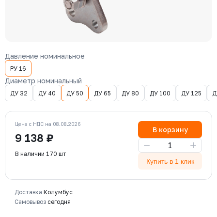
Давление номинальное
РУ 16
Диаметр номинальный
ДУ 32
ДУ 40
ДУ 50
ДУ 65
ДУ 80
ДУ 100
ДУ 125
Д
Цена с НДС на 08.08.2026
В корзину
9 138 ₽
−
+
В наличии 170 шт
Купить в 1 клик
Доставка
Колумбус
Самовывоз
сегодня