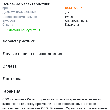
Основные характеристики
Бренд
RUSHWORK
Диаметр номинальный
ДУ 50
Давление номинальное
РУ 16
Артикул
509-050-10/16
Страна
Казахстан
Онлайн консультант
Характеристики
Другие варианты исполнения
Бренд
RUSHWORK
Диаметр номинальный
ДУ 50
Давление номинальное
РУ 16
Оплата
Артикул
509-050-10/16
Страна
Казахстан
509-0300-16
Тип присоединения
Резьба / Резьба
Давление номинальное
Диаметр номинальный
Наличие
Доставка
Тип арматуры
Контрольный стержень
Важно: Отгрузка товара производится после 100%
РУ 16
ДУ 300
Есть
оплаты и зачисления средств на расчетный счет
Цена с НДС
Купить
67 718 ₽
Гарантия
ООО «Комплект Сервис».
ООО «Комплект Сервис» принимает и рассматривает претензии от
клиентов по качеству продукции на все оборудование, которое
509-0250-16
поставляется компанией. ООО «Комплект Сервис» несет гарантийные
Давление номинальное
Диаметр номинальный
Наличие