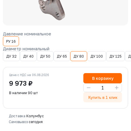
Давление номинальное
РУ 16
Диаметр номинальный
ДУ 32
ДУ 40
ДУ 50
ДУ 65
ДУ 80
ДУ 100
ДУ 125
Д
Цена с НДС на 06.08.2026
В корзину
9 973 ₽
−
+
В наличии 90 шт
Купить в 1 клик
Доставка
Колумбус
Самовывоз
сегодня