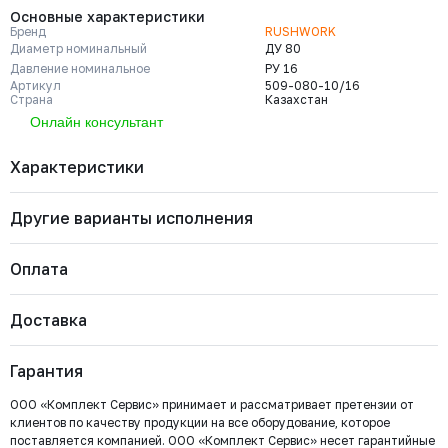
Основные характеристики
Бренд
RUSHWORK
Диаметр номинальный
ДУ 80
Давление номинальное
РУ 16
Артикул
509-080-10/16
Страна
Казахстан
Онлайн консультант
Характеристики
Другие варианты исполнения
Бренд
RUSHWORK
Диаметр номинальный
ДУ 80
Давление номинальное
РУ 16
Оплата
Артикул
509-080-10/16
Страна
Казахстан
509-0300-16
Тип присоединения
Резьба / Резьба
Давление номинальное
Диаметр номинальный
Наличие
Доставка
Тип арматуры
Контрольный стержень
Важно: Отгрузка товара производится после 100%
РУ 16
ДУ 300
Есть
оплаты и зачисления средств на расчетный счет
Цена с НДС
Купить
67 183 ₽
Гарантия
ООО «Комплект Сервис».
ООО «Комплект Сервис» принимает и рассматривает претензии от
клиентов по качеству продукции на все оборудование, которое
509-0250-16
поставляется компанией. ООО «Комплект Сервис» несет гарантийные
Давление номинальное
Диаметр номинальный
Наличие