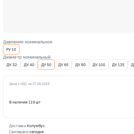
Давление номинальное
РУ 10
Диаметр номинальный
ДУ 32
ДУ 40
ДУ 50
ДУ 65
ДУ 80
ДУ 100
ДУ 125
Д
Цена с НДС на 07.08.2026
В наличии 119 шт
Доставка
Колумбус
Самовывоз
сегодня