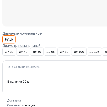
Давление номинальное
РУ 10
Диаметр номинальный
ДУ 32
ДУ 40
ДУ 50
ДУ 65
ДУ 80
ДУ 100
ДУ 125
Д
Цена с НДС на 07.08.2026
В наличии 92 шт
Доставка
Самовывоз
сегодня