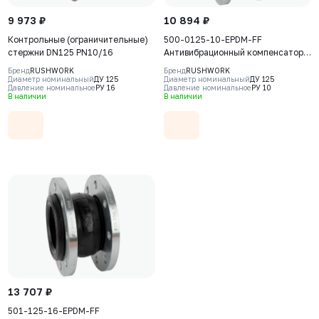
9 973 ₽
10 894 ₽
Контрольные (ограничительные)
500-0125-10-EPDM-FF
стержни DN125 PN10/16
Антивибрационный компенсатор
фланцевый Rushwork, DN125
Бренд
RUSHWORK
Бренд
RUSHWORK
PN10, Т макс 110С
Диаметр номинальный
ДУ 125
Диаметр номинальный
ДУ 125
Давление номинальное
РУ 16
Давление номинальное
РУ 10
В наличии
В наличии
13 707 ₽
501-125-16-EPDM-FF