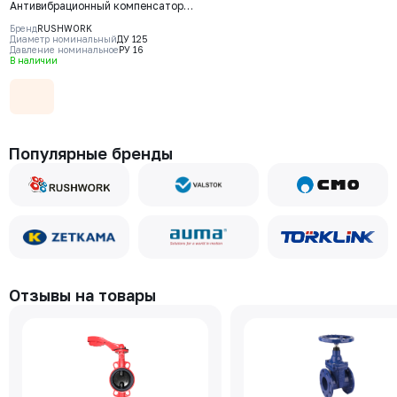
Антивибрационный компенсатор
фланцевый Rushwork, DN125
Бренд
RUSHWORK
PN16, Т макс 110С
Диаметр номинальный
ДУ 125
Давление номинальное
РУ 16
В наличии
Популярные бренды
Отзывы на товары