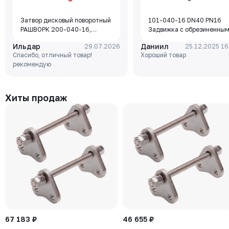
Затвор дисковый поворотный
101-040-16 DN40 PN16
РАШВОРК 200-040-16,
Задвижка с обрезиненны
DN040, PN16, корпус - GJL-
клином Rushwork, корпус-
Ильдар
Даниил
29.07.2026
25.12.2025 16
250 (GG25), диск - GJS-400-
чугун, клин-EPDM,
Спасибо, отличный товар!
Хороший товар
15 (GGG40), уплотнение -
Tmax=110°C Ф/Ф
рекомендую
EPDM, М/Ф, рукоятка
Хиты продаж
67 183 ₽
46 655 ₽