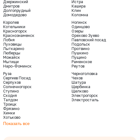
Дзержинский
Истра
Дмитров
Кашира
Долгопрудный
Клин
Домодедово
Коломна
Королев
Ногинск
Котельники
Одинцово
Красногорск
Озеры
Краснознаменск
Орехово Зуево
Лобня
Павловский посад
Луховицы
Подольск
Лыткарино
Протвино
Люберцы
Пушкино
Можайск
Пущино
Мытищи
Раменское
Наро-Фоминск
Реутов
Руза
Черноголовка
Сергиев Посад
Чехов
Серпухов
Шатура
Солнечногорск
Щербинка
Ступино
Щелково
Сходня
Электрогорск
Талдом
Электросталь
Троицк
Фрязино
Химки
Хотьково
Показать все