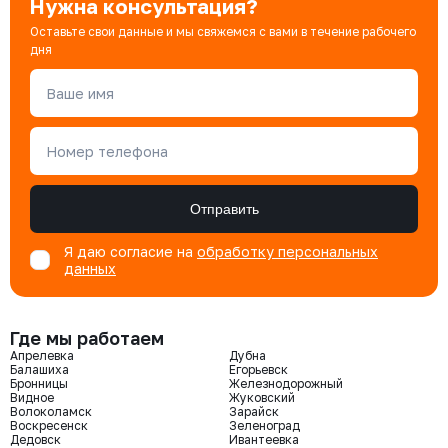
Нужна консультация?
Оставьте свои данные и мы свяжемся с вами в течение рабочего
дня
Ваше имя
Номер телефона
Отправить
Я даю согласие на
обработку персональных
данных
Где мы работаем
Апрелевка
Дубна
Балашиха
Егорьевск
Бронницы
Железнодорожный
Видное
Жуковский
Волоколамск
Зарайск
Воскресенск
Зеленоград
Дедовск
Ивантеевка