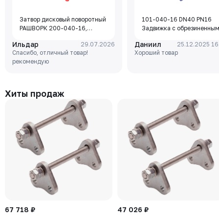
Затвор дисковый поворотный
101-040-16 DN40 PN16
РАШВОРК 200-040-16,
Задвижка с обрезиненны
DN040, PN16, корпус - GJL-
клином Rushwork, корпус-
Ильдар
Даниил
29.07.2026
25.12.2025 16
250 (GG25), диск - GJS-400-
чугун, клин-EPDM,
Спасибо, отличный товар!
Хороший товар
15 (GGG40), уплотнение -
Tmax=110°C Ф/Ф
рекомендую
EPDM, М/Ф, рукоятка
Хиты продаж
67 718 ₽
47 026 ₽