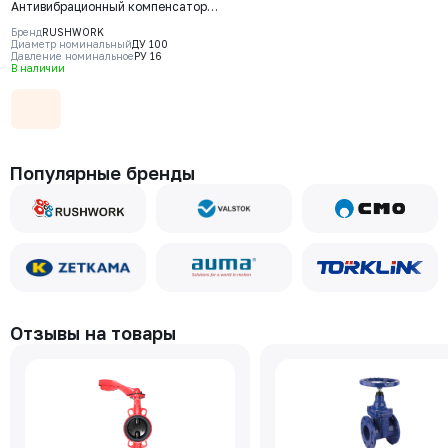
Антивибрационный компенсатор
фланцевый Rushwork, DN100
Бренд
RUSHWORK
PN16, Т макс 110С
Диаметр номинальный
ДУ 100
Давление номинальное
РУ 16
В наличии
Популярные бренды
Отзывы на товары