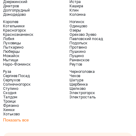
Дзержинский
Истра
Дмитров
Кашира
Долгопрудный
Клин
Домодедово
Коломна
Королев
Ногинск
Котельники
Одинцово
Красногорск
Озеры
Краснознаменск
Орехово Зуево
Лобня
Павловский посад
Луховицы
Подольск
Лыткарино
Протвино
Люберцы
Пушкино
Можайск
Пущино
Мытищи
Раменское
Наро-Фоминск
Реутов
Руза
Черноголовка
Сергиев Посад
Чехов
Серпухов
Шатура
Солнечногорск
Щербинка
Ступино
Щелково
Сходня
Электрогорск
Талдом
Электросталь
Троицк
Фрязино
Химки
Хотьково
Показать все