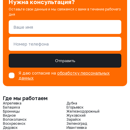
Нужна консультация?
Оставьте свои данные и мы свяжемся с вами в течение рабочего
дня
Ваше имя
Номер телефона
Отправить
Я даю согласие на
обработку персональных
данных
Где мы работаем
Апрелевка
Дубна
Балашиха
Егорьевск
Бронницы
Железнодорожный
Видное
Жуковский
Волоколамск
Зарайск
Воскресенск
Зеленоград
Дедовск
Ивантеевка