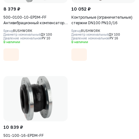
8 379 ₽
10 052 ₽
500-0100-10-EPDM-FF
Контрольные (ограничительные)
Антивибрационный компенсатор
стержни DN100 PN10/16
фланцевый Rushwork, DN100
Бренд
RUSHWORK
Бренд
RUSHWORK
PN10, Т макс 110С
Диаметр номинальный
ДУ 100
Диаметр номинальный
ДУ 100
Давление номинальное
РУ 10
Давление номинальное
РУ 16
В наличии
В наличии
10 839 ₽
501-100-16-EPDM-FF