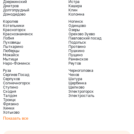
Дзержинский
Истра
Дмитров
Кашира
Долгопрудный
Клин
Домодедово
Коломна
Королев
Ногинск
Котельники
Одинцово
Красногорск
Озеры
Краснознаменск
Орехово Зуево
Лобня
Павловский посад
Луховицы
Подольск
Лыткарино
Протвино
Люберцы
Пушкино
Можайск
Пущино
Мытищи
Раменское
Наро-Фоминск
Реутов
Руза
Черноголовка
Сергиев Посад
Чехов
Серпухов
Шатура
Солнечногорск
Щербинка
Ступино
Щелково
Сходня
Электрогорск
Талдом
Электросталь
Троицк
Фрязино
Химки
Хотьково
Показать все