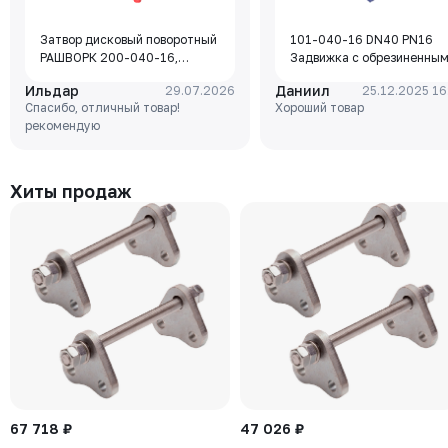
Затвор дисковый поворотный
101-040-16 DN40 PN16
РАШВОРК 200-040-16,
Задвижка с обрезиненны
DN040, PN16, корпус - GJL-
клином Rushwork, корпус-
Ильдар
Даниил
29.07.2026
25.12.2025 16
250 (GG25), диск - GJS-400-
чугун, клин-EPDM,
Спасибо, отличный товар!
Хороший товар
15 (GGG40), уплотнение -
Tmax=110°C Ф/Ф
рекомендую
EPDM, М/Ф, рукоятка
Хиты продаж
67 718 ₽
47 026 ₽