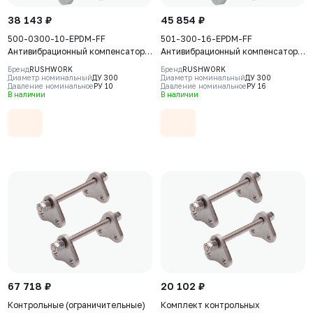
38 143 ₽
45 854 ₽
500-0300-10-EPDM-FF
501-300-16-EPDM-FF
Антивибрационный компенсатор
Антивибрационный компенсатор
фланцевый Rushwork, DN300
фланцевый Rushwork, DN300
Бренд
RUSHWORK
Бренд
RUSHWORK
PN10, Т макс 110С
PN16, Т макс 110С
Диаметр номинальный
ДУ 300
Диаметр номинальный
ДУ 300
Давление номинальное
РУ 10
Давление номинальное
РУ 16
В наличии
В наличии
67 718 ₽
20 102 ₽
Контрольные (ограничительные)
Комплект контрольных