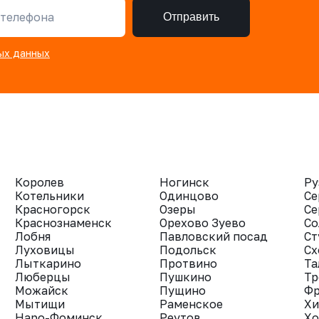
телефона
Отправить
ых данных
Королев
Ногинск
Ру
Котельники
Одинцово
Се
Красногорск
Озеры
Се
Краснознаменск
Орехово Зуево
Со
Лобня
Павловский посад
Ст
Луховицы
Подольск
Сх
Лыткарино
Протвино
Та
Люберцы
Пушкино
Тр
Можайск
Пущино
Фр
Мытищи
Раменское
Хи
Наро-Фоминск
Реутов
Хо