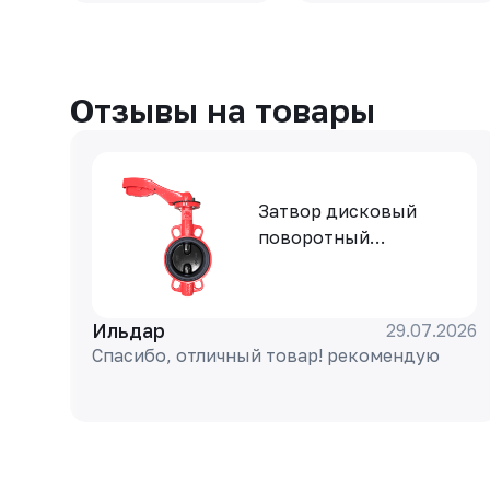
Отзывы на товары
Затвор дисковый
поворотный
РАШВОРК 200-040-16,
DN040, PN16, корпус -
GJL-250 (GG25), диск -
Ильдар
29.07.2026
GJS-400-15 (GGG40),
Спасибо, отличный товар! рекомендую
уплотнение - EPDM,
М/Ф, рукоятка