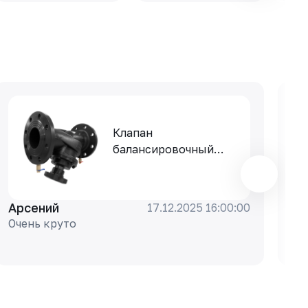
Клапан
балансировочный
РАШВОРК 347-300-16,
DN300, PN16, корпус -
чугун GJS-400-15
Арсений
Ар
17.12.2025 16:00:00
(GGG40), клапан -
Очень круто
То
нерж. сталь CF8,
уплотнение - EPDM,
Ф/Ф