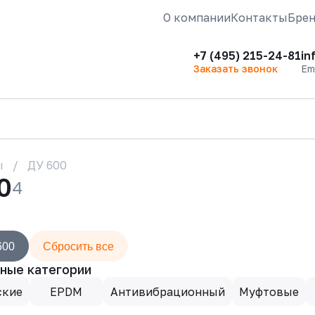
О компании
Контакты
Бре
+7 (495) 215-24-81
in
Заказать звонок
Em
ы
ДУ 600
0
4
600
Сбросить все
ные категории
ские
EPDM
Антивибрационный
Муфтовые