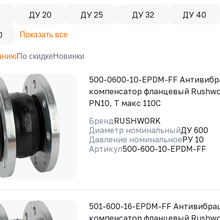
ДУ 20
ДУ 25
ДУ 32
ДУ 40
0
Показать все
анию
По скидке
Новинки
500-0600-10-EPDM-FF Антивиб
компенсатор фланцевый Rushwo
PN10, Т макс 110С
Бренд
RUSHWORK
Диаметр номинальный
ДУ 600
Давление номинальное
РУ 10
Артикул
500-600-10-EPDM-FF
501-600-16-EPDM-FF Антивибр
компенсатор фланцевый Rushwo