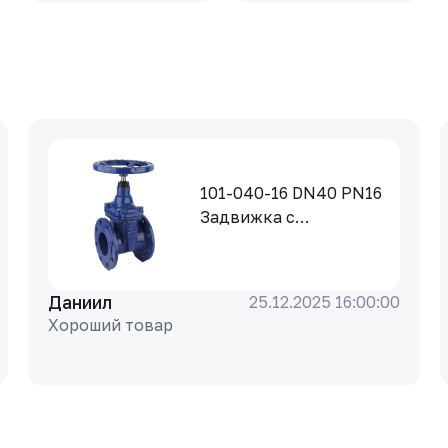
101-040-16 DN40 PN16
Задвижка с
обрезиненным
клином Rushwork,
корпус-чугун, клин-
Даниил
25.12.2025 16:00:00
EPDM, Tmax=110°C Ф/
Хороший товар
Ф