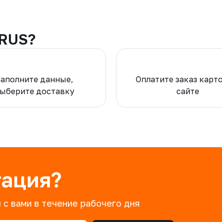
-RUS?
Заполните данные,
Оплатите заказ карт
ыберите доставку
сайте
тация?
 с вами в течение рабочего дня