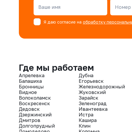
Ваше имя
Номер 
Я даю согласие на
обработку персональн
Где мы работаем
Апрелевка
Дубна
Балашиха
Егорьевск
Бронницы
Железнодорожный
Видное
Жуковский
Волоколамск
Зарайск
Воскресенск
Зеленоград
Дедовск
Ивантеевка
Дзержинский
Истра
Дмитров
Кашира
Долгопрудный
Клин
Домодедово
Коломна