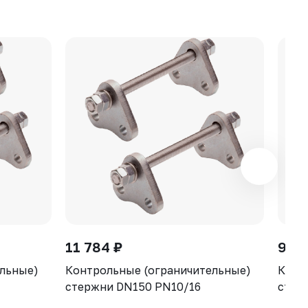
11 784 ₽
9 97
ельные)
Контрольные (ограничительные)
Конт
стержни DN150 PN10/16
стер