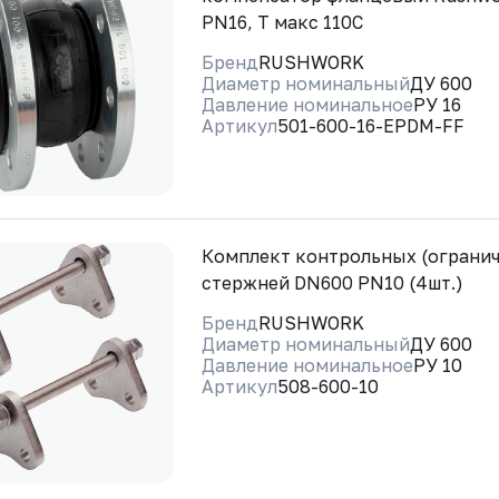
PN16, Т макс 110С
Бренд
RUSHWORK
Диаметр номинальный
ДУ 600
Давление номинальное
РУ 16
Артикул
501-600-16-EPDM-FF
Комплект контрольных (ограни
стержней DN600 PN10 (4шт.)
Бренд
RUSHWORK
Диаметр номинальный
ДУ 600
Давление номинальное
РУ 10
Артикул
508-600-10