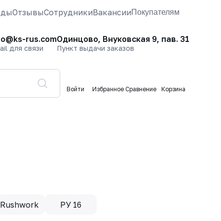
нды
Отзывы
Сотрудники
Вакансии
Покупателям
fo@ks-rus.com
Одинцово, Внуковская 9, пав. 31
ail для связи
Пункт выдачи заказов
Войти
Избранное
Сравнение
Корзина
Rushwork
РУ 16