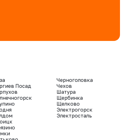
за
Черноголовка
ргиев Посад
Чехов
рпухов
Шатура
лнечногорск
Щербинка
упино
Щелково
одня
Электрогорск
лдом
Электросталь
оицк
язино
мки
тьково