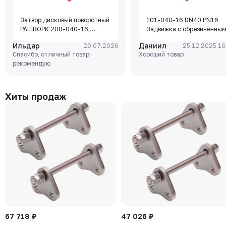
Затвор дисковый поворотный
101-040-16 DN40 PN16
РАШВОРК 200-040-16,
Задвижка с обрезиненны
DN040, PN16, корпус - GJL-
клином Rushwork, корпус-
Ильдар
Даниил
29.07.2026
25.12.2025 16
250 (GG25), диск - GJS-400-
чугун, клин-EPDM,
Спасибо, отличный товар!
Хороший товар
15 (GGG40), уплотнение -
Tmax=110°C Ф/Ф
рекомендую
EPDM, М/Ф, рукоятка
Хиты продаж
67 718 ₽
47 026 ₽