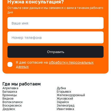
Нужна консультация?
Оставьте свои данные и мы свяжемся с вами в течение рабочего
дня
Ваше имя
Номер телефона
Отправить
Я даю согласие на
обработку персональных
данных
Где мы работаем
Апрелевка
Дубна
Балашиха
Егорьевск
Бронницы
Железнодорожный
Видное
Жуковский
Волоколамск
Зарайск
Воскресенск
Зеленоград
Дедовск
Ивантеевка