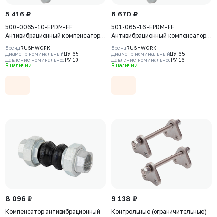
5 416 ₽
6 670 ₽
500-0065-10-EPDM-FF
501-065-16-EPDM-FF
Антивибрационный компенсатор
Антивибрационный компенсатор
фланцевый Rushwork, DN65 PN10,
фланцевый Rushwork, DN65 PN16,
Бренд
RUSHWORK
Бренд
RUSHWORK
Т макс 110С
Т макс 110С
Диаметр номинальный
ДУ 65
Диаметр номинальный
ДУ 65
Давление номинальное
РУ 10
Давление номинальное
РУ 16
В наличии
В наличии
8 096 ₽
9 138 ₽
Компенсатор антивибрационный
Контрольные (ограничительные)