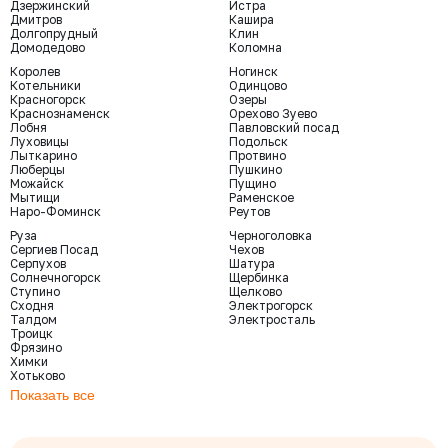
Дзержинский
Истра
Дмитров
Кашира
Долгопрудный
Клин
Домодедово
Коломна
Королев
Ногинск
Котельники
Одинцово
Красногорск
Озеры
Краснознаменск
Орехово Зуево
Лобня
Павловский посад
Луховицы
Подольск
Лыткарино
Протвино
Люберцы
Пушкино
Можайск
Пущино
Мытищи
Раменское
Наро-Фоминск
Реутов
Руза
Черноголовка
Сергиев Посад
Чехов
Серпухов
Шатура
Солнечногорск
Щербинка
Ступино
Щелково
Сходня
Электрогорск
Талдом
Электросталь
Троицк
Фрязино
Химки
Хотьково
Показать все