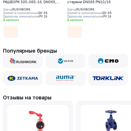
РАШВОРК 505-065-16, DN065,
стержни DN065 PN10/16
PN16, корпус - EPDM+Nylon,
Бренд
RUSHWORK
Бренд
RUSHWORK
резьбовое соединение - ковкий
Диаметр номинальный
ДУ 65
Диаметр номинальный
ДУ 65
Давление номинальное
РУ 16
Давление номинальное
РУ 16
чугун, ВР/ВР
В наличии
В наличии
Популярные бренды
Отзывы на товары