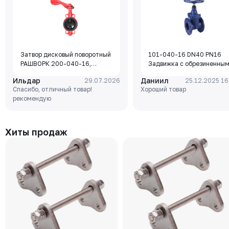
Затвор дисковый поворотный
101-040-16 DN40 PN16
РАШВОРК 200-040-16,
Задвижка с обрезиненны
DN040, PN16, корпус - GJL-
клином Rushwork, корпус-
Ильдар
Даниил
29.07.2026
25.12.2025 16
250 (GG25), диск - GJS-400-
чугун, клин-EPDM,
Спасибо, отличный товар!
Хороший товар
15 (GGG40), уплотнение -
Tmax=110°C Ф/Ф
рекомендую
EPDM, М/Ф, рукоятка
Хиты продаж