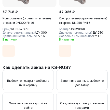
67 718 ₽
47 026 ₽
Контрольные (ограничительные)
Контрольные (ограничительные)
стержни DN300 PN16
стержни DN250 PN16
Бренд
RUSHWORK
Бренд
RUSHWORK
Диаметр номинальный
ДУ 300
Диаметр номинальный
ДУ 250
Давление номинальное
РУ 16
Давление номинальное
РУ 16
В наличии
В наличии
Как сделать заказ на KS-RUS?
Выберите товары и добавьте
Заполните данные, выберите
их в корзину
доставку
Оплатите заказ картой на
Ожидайте доставку с вашими
сайте
товарами