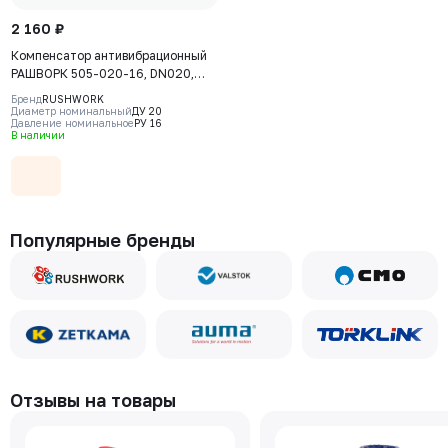
2 160 ₽
Компенсатор антивибрационный
РАШВОРК 505-020-16, DN020,
PN16, корпус - EPDM+Nylon,
Бренд
RUSHWORK
резьбовое соединение - ковкий
Диаметр номинальный
ДУ 20
Давление номинальное
РУ 16
чугун, ВР/ВР
В наличии
Популярные бренды
Отзывы на товары