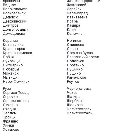
Бронницы
Железнодорожный
Видное
Жуковский
Волоколамск
Зарайск
Воскресенск
Зеленоград
Дедовск
Ивантеевка
Дзержинский
Истра
Дмитров
Кашира
Долгопрудный
Клин
Домодедово
Коломна
Королев
Ногинск
Котельники
Одинцово
Красногорск
Озеры
Краснознаменск
Орехово Зуево
Лобня
Павловский посад
Луховицы
Подольск
Лыткарино
Протвино
Люберцы
Пушкино
Можайск
Пущино
Мытищи
Раменское
Наро-Фоминск
Реутов
Руза
Черноголовка
Сергиев Посад
Чехов
Серпухов
Шатура
Солнечногорск
Щербинка
Ступино
Щелково
Сходня
Электрогорск
Талдом
Электросталь
Троицк
Фрязино
Химки
Хотьково