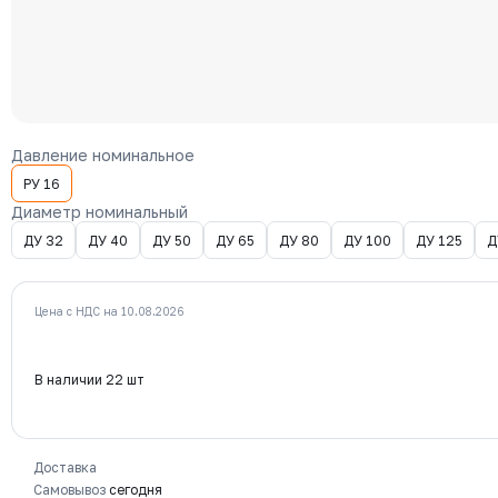
Давление номинальное
РУ 16
Диаметр номинальный
ДУ 32
ДУ 40
ДУ 50
ДУ 65
ДУ 80
ДУ 100
ДУ 125
Д
Цена с НДС на 10.08.2026
В наличии 22 шт
Доставка
Самовывоз
сегодня