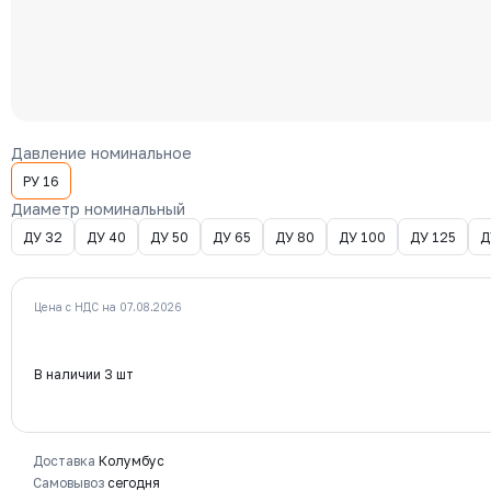
Давление номинальное
РУ 16
Диаметр номинальный
ДУ 32
ДУ 40
ДУ 50
ДУ 65
ДУ 80
ДУ 100
ДУ 125
Д
Цена с НДС на 07.08.2026
В наличии 3 шт
Доставка
Колумбус
Самовывоз
сегодня