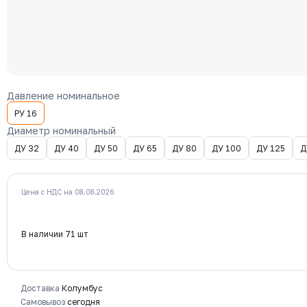
Давление номинальное
РУ 16
Диаметр номинальный
ДУ 32
ДУ 40
ДУ 50
ДУ 65
ДУ 80
ДУ 100
ДУ 125
Д
Цена с НДС на 08.08.2026
В наличии 71 шт
Доставка
Колумбус
Самовывоз
сегодня