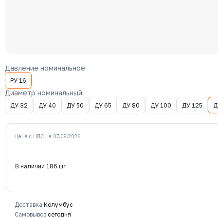
Давление номинальное
РУ 16
Диаметр номинальный
ДУ 32
ДУ 40
ДУ 50
ДУ 65
ДУ 80
ДУ 100
ДУ 125
Д
Цена с НДС на 07.08.2026
В наличии 186 шт
Доставка
Колумбус
Самовывоз
сегодня