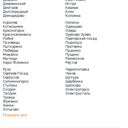
Дзержинский
Истра
Дмитров
Кашира
Долгопрудный
Клин
Домодедово
Коломна
Королев
Ногинск
Котельники
Одинцово
Красногорск
Озеры
Краснознаменск
Орехово Зуево
Лобня
Павловский посад
Луховицы
Подольск
Лыткарино
Протвино
Люберцы
Пушкино
Можайск
Пущино
Мытищи
Раменское
Наро-Фоминск
Реутов
Руза
Черноголовка
Сергиев Посад
Чехов
Серпухов
Шатура
Солнечногорск
Щербинка
Ступино
Щелково
Сходня
Электрогорск
Талдом
Электросталь
Троицк
Фрязино
Химки
Хотьково
Показать все