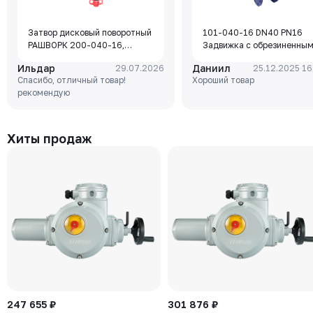
Затвор дисковый поворотный
101-040-16 DN40 PN16
РАШВОРК 200-040-16,
Задвижка с обрезиненны
DN040, PN16, корпус - GJL-
клином Rushwork, корпус-
Ильдар
Даниил
29.07.2026
25.12.2025 16
250 (GG25), диск - GJS-400-
чугун, клин-EPDM,
Спасибо, отличный товар!
Хороший товар
15 (GGG40), уплотнение -
Tmax=110°C Ф/Ф
рекомендую
EPDM, М/Ф, рукоятка
Хиты продаж
247 655 ₽
301 876 ₽