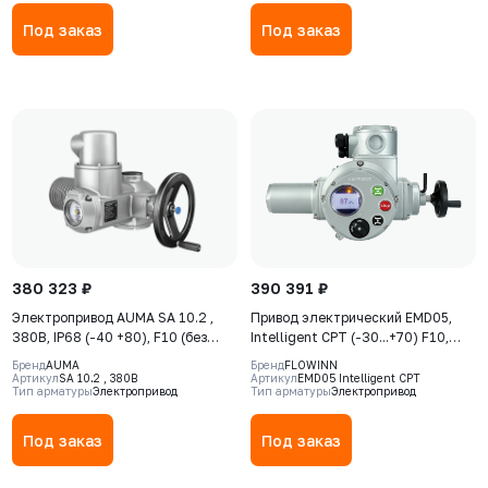
Под заказ
Под заказ
380 323 ₽
390 391 ₽
Электропривод AUMA SA 10.2 ,
Привод электрический EMD05,
380В, IP68 (-40 +80), F10 (без
Intelligent CPT (-30...+70) F10,
указателя положения)
380В, IP68, S2-15min, датчик
Бренд
AUMA
Бренд
FLOWINN
положения 4-20 мA
Артикул
SA 10.2 , 380В
Артикул
EMD05 Intelligent CPT
Тип арматуры
Электропривод
Тип арматуры
Электропривод
Под заказ
Под заказ