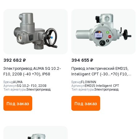
392 682 ₽
394 655 ₽
Электропривод AUMA SQ 10.2-
Привод электрический EMD15,
F10, 220В (-40 +70), IP68
Intelligent CPT (-30...+70) F10,
380В, IP68, S2-15min, датчик
Бренд
AUMA
Бренд
FLOWINN
положения 4-20 мA
Артикул
SQ 10.2- F10, 220В
Артикул
EMD15 Intelligent CPT
Тип арматуры
Электропривод
Тип арматуры
Электропривод
Под заказ
Под заказ