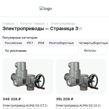
Главная
Каталог товаров
Электроприводы
О компании
Электроприводы — Страница 3
50
Контакты
Бренды
Популярные категории
Отзывы
Российские
IP67
IP68
Многооборотные
Четвертьоборотные
Сотрудники
Вакансии
По умолчанию
Фильтры
Доставка
Оплата
Вопрос-ответ
Гарантии
Новости
Реквизиты
+7 (495) 215-24-81
zakaz325@ks-rus.com
Заказать звонок
348 328 ₽
Email для связи
351 208 ₽
Одинцово, Внуковская 9, пав. 31
Электропривод AUMA SQ 07.2-
Электропривод AUMA SQ 10.2-
Пункт выдачи заказов