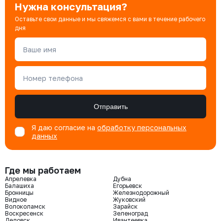
Нужна консультация?
Оставьте свои данные и мы свяжемся с вами в течение рабочего
дня
Ваше имя
Номер телефона
Отправить
Я даю согласие на
обработку персональных
данных
Где мы работаем
Апрелевка
Дубна
Балашиха
Егорьевск
Бронницы
Железнодорожный
Видное
Жуковский
Волоколамск
Зарайск
Воскресенск
Зеленоград
Дедовск
Ивантеевка