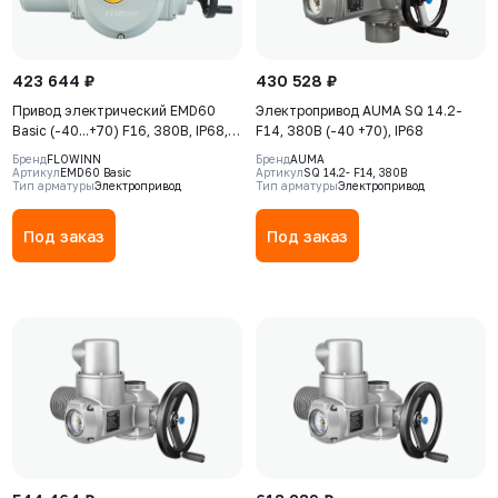
423 644 ₽
430 528 ₽
Привод электрический EMD60
Электропривод AUMA SQ 14.2-
Basic (-40...+70) F16, 380В, IP68,
F14, 380В (-40 +70), IP68
S2-15min
Бренд
FLOWINN
Бренд
AUMA
Артикул
EMD60 Basic
Артикул
SQ 14.2- F14, 380В
Тип арматуры
Электропривод
Тип арматуры
Электропривод
Под заказ
Под заказ