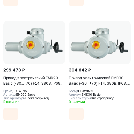
299 473 ₽
304 642 ₽
Привод электрический EMD20
Привод электрический EMD30
Basic (-30...+70) F14, 380В, IP68,
Basic (-30...+70) F14, 380В, IP68,
S2-15min
S2-15min
Бренд
FLOWINN
Бренд
FLOWINN
Артикул
EMD20 Basic
Артикул
EMD30 Basic
Тип арматуры
Электропривод
Тип арматуры
Электропривод
В наличии
В наличии