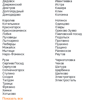
Дедовск
Ивантеевка
Дзержинский
Истра
Дмитров
Кашира
Долгопрудный
Клин
Домодедово
Коломна
Королев
Ногинск
Котельники
Одинцово
Красногорск
Озеры
Краснознаменск
Орехово Зуево
Лобня
Павловский посад
Луховицы
Подольск
Лыткарино
Протвино
Люберцы
Пушкино
Можайск
Пущино
Мытищи
Раменское
Наро-Фоминск
Реутов
Руза
Черноголовка
Сергиев Посад
Чехов
Серпухов
Шатура
Солнечногорск
Щербинка
Ступино
Щелково
Сходня
Электрогорск
Талдом
Электросталь
Троицк
Фрязино
Химки
Хотьково
Показать все