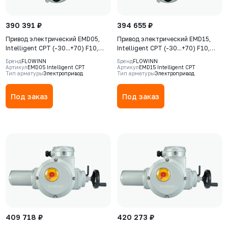
390 391 ₽
394 655 ₽
Привод электрический EMD05,
Привод электрический EMD15,
Intelligent CPT (-30...+70) F10,
Intelligent CPT (-30...+70) F10,
380В, IP68, S2-15min, датчик
380В, IP68, S2-15min, датчик
Бренд
FLOWINN
Бренд
FLOWINN
положения 4-20 мA
положения 4-20 мA
Артикул
EMD05 Intelligent CPT
Артикул
EMD15 Intelligent CPT
Тип арматуры
Электропривод
Тип арматуры
Электропривод
Под заказ
Под заказ
409 718 ₽
420 273 ₽