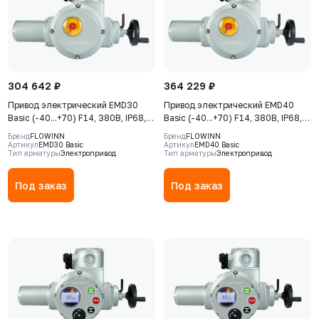
304 642 ₽
364 229 ₽
Привод электрический EMD30
Привод электрический EMD40
Basic (-40...+70) F14, 380В, IP68,
Basic (-40...+70) F14, 380В, IP68,
S2-15min
S2-15min
Бренд
FLOWINN
Бренд
FLOWINN
Артикул
EMD30 Basic
Артикул
EMD40 Basic
Тип арматуры
Электропривод
Тип арматуры
Электропривод
Под заказ
Под заказ