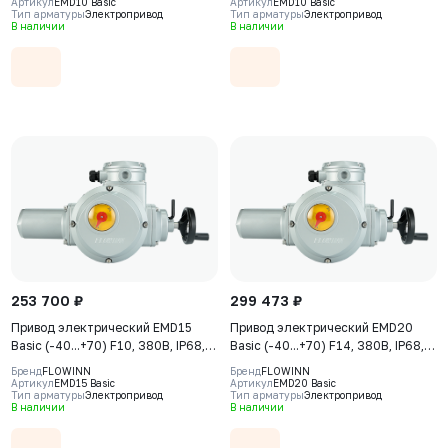
Артикул
EMD10 Basic
Артикул
EMD10 Basic
Тип арматуры
Электропривод
Тип арматуры
Электропривод
В наличии
В наличии
253 700 ₽
299 473 ₽
Привод электрический EMD15
Привод электрический EMD20
Basic (-40...+70) F10, 380В, IP68,
Basic (-40...+70) F14, 380В, IP68,
S2-15min
S2-15min
Бренд
FLOWINN
Бренд
FLOWINN
Артикул
EMD15 Basic
Артикул
EMD20 Basic
Тип арматуры
Электропривод
Тип арматуры
Электропривод
В наличии
В наличии