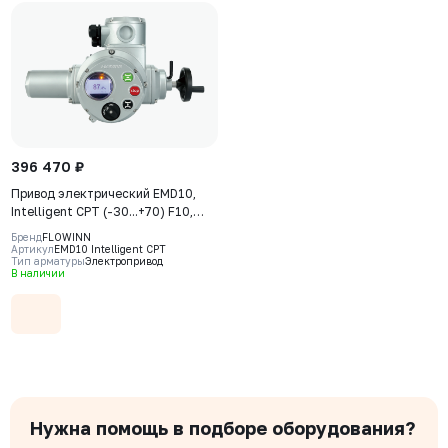
396 470 ₽
Привод электрический EMD10,
Intelligent CPT (-30...+70) F10,
380В, IP68, S2-15min, датчик
Бренд
FLOWINN
положения 4-20 мA
Артикул
EMD10 Intelligent CPT
Тип арматуры
Электропривод
В наличии
Нужна помощь в подборе оборудования?