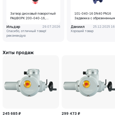
Затвор дисковый поворотный
101-040-16 DN40 PN16
РАШВОРК 200-040-16,
Задвижка с обрезиненны
DN040, PN16, корпус - GJL-
клином Rushwork, корпус-
Ильдар
Даниил
29.07.2026
25.12.2025 16
250 (GG25), диск - GJS-400-
чугун, клин-EPDM,
Спасибо, отличный товар!
Хороший товар
15 (GGG40), уплотнение -
Tmax=110°C Ф/Ф
рекомендую
EPDM, М/Ф, рукоятка
Хиты продаж
245 685 ₽
299 473 ₽