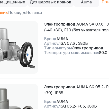
защищенные
Для шаровых кранов
Auma
Пок
анию
По скидке
Новинки
Электропривод AUMA SA 07.6 , 3
(-40 +80), F10 (без указателя по
Бренд
AUMA
Артикул
SA 07.6 , 380В
Тип арматуры
Электропривод
Температура максимальная
80.0
Электропривод AUMA SQ 05.2- F0
+70), IP68
Бренд
AUMA
Артикул
SQ 05.2- F05, 380В