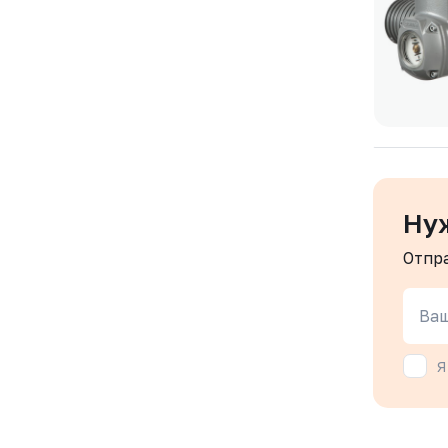
Ну
Отпр
Ваш
Я