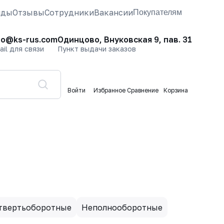
нды
Отзывы
Сотрудники
Вакансии
Покупателям
fo@ks-rus.com
Одинцово, Внуковская 9, пав. 31
ail для связи
Пункт выдачи заказов
Войти
Избранное
Сравнение
Корзина
твертьоборотные
Неполнооборотные