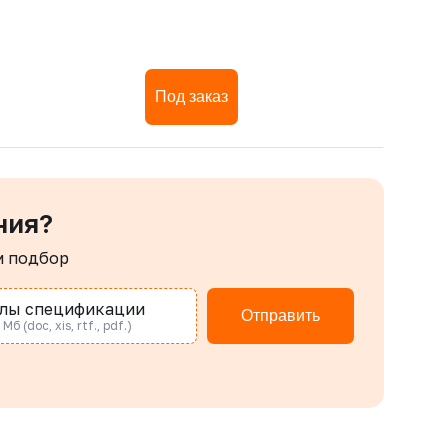
Под заказ
ния?
м подбор
лы спецификации
Отправить
Мб (doc, xis, rtf., pdf.)