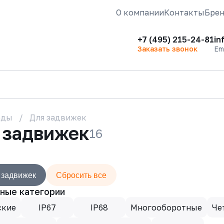
О компании
Контакты
Бре
+7 (495) 215-24-81
in
Заказать звонок
Em
оды
Для задвижек
 задвижек
16
 задвижек
Сбросить все
ные категории
ские
IP67
IP68
Многооборотные
Че