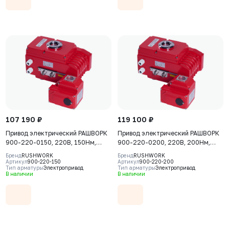
107 190 ₽
119 100 ₽
Привод электрический РАШВОРК
Привод электрический РАШВОРК
900-220-0150, 220В, 150Нм,
900-220-0200, 220В, 200Нм,
IP67, 30сек
IP67, 30сек
Бренд
RUSHWORK
Бренд
RUSHWORK
Артикул
900-220-150
Артикул
900-220-200
Тип арматуры
Электропривод
Тип арматуры
Электропривод
В наличии
В наличии