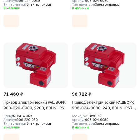
Артикул
906-024-0030
Артикул
906-024-0050
Тип арматуры
Электропривод
Тип арматуры
Электропривод
В наличии
В наличии
71 460 ₽
96 722 ₽
Привод электрический РАШВОРК
Привод электрический РАШВОРК
900-220-0080, 220В, 80Нм, IP67,
906-024-0080, 24В, 80Нм, IP67,
30сек
30сек
Бренд
RUSHWORK
Бренд
RUSHWORK
Артикул
900-220-080
Артикул
906-024-0080
Тип арматуры
Электропривод
Тип арматуры
Электропривод
В наличии
В наличии