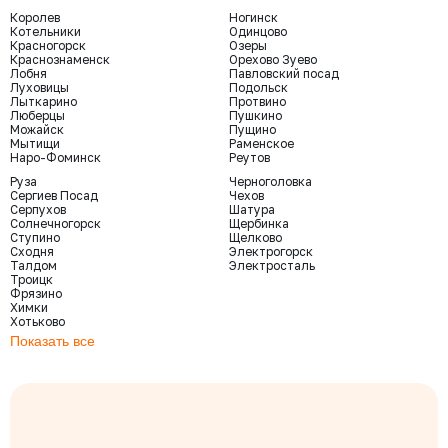
Королев
Ногинск
Котельники
Одинцово
Красногорск
Озеры
Краснознаменск
Орехово Зуево
Лобня
Павловский посад
Луховицы
Подольск
Лыткарино
Протвино
Люберцы
Пушкино
Можайск
Пущино
Мытищи
Раменское
Наро-Фоминск
Реутов
Руза
Черноголовка
Сергиев Посад
Чехов
Серпухов
Шатура
Солнечногорск
Щербинка
Ступино
Щелково
Сходня
Электрогорск
Талдом
Электросталь
Троицк
Фрязино
Химки
Хотьково
Показать все