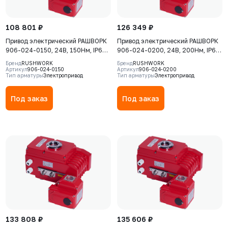
108 801 ₽
126 349 ₽
Привод электрический РАШВОРК
Привод электрический РАШВОРК
906-024-0150, 24В, 150Нм, IP67,
906-024-0200, 24В, 200Нм, IP67,
30сек
30сек
Бренд
RUSHWORK
Бренд
RUSHWORK
Артикул
906-024-0150
Артикул
906-024-0200
Тип арматуры
Электропривод
Тип арматуры
Электропривод
Под заказ
Под заказ
133 808 ₽
135 606 ₽