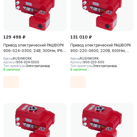
129 498 ₽
131 010 ₽
Привод электрический РАШВОРК
Привод электрический РАШВОРК
906-024-0300, 24В, 300Нм, IP67,
900-220-0600, 220В, 600Нм,
30сек
IP67, 40сек
Бренд
RUSHWORK
Бренд
RUSHWORK
Артикул
906-024-0300
Артикул
900-220-600
Тип арматуры
Электропривод
Тип арматуры
Электропривод
В наличии
В наличии