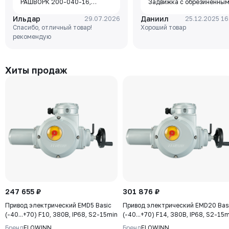
РАШВОРК 200-040-16,
Задвижка с обрезиненны
DN040, PN16, корпус - GJL-
клином Rushwork, корпус-
Ильдар
Даниил
29.07.2026
25.12.2025 16
250 (GG25), диск - GJS-400-
чугун, клин-EPDM,
Спасибо, отличный товар!
Хороший товар
15 (GGG40), уплотнение -
Tmax=110°C Ф/Ф
рекомендую
EPDM, М/Ф, рукоятка
Хиты продаж
247 655 ₽
301 876 ₽
Привод электрический EMD5 Basic
Привод электрический EMD20 Bas
(-40...+70) F10, 380В, IP68, S2-15min
(-40...+70) F14, 380В, IP68, S2-15
Бренд
FLOWINN
Бренд
FLOWINN