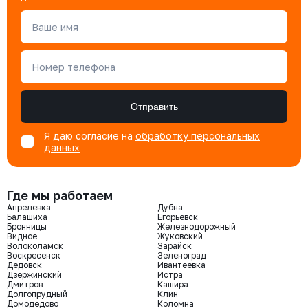
Ваше имя
Номер телефона
Отправить
Я даю согласие на
обработку персональных
данных
Где мы работаем
Апрелевка
Дубна
Балашиха
Егорьевск
Бронницы
Железнодорожный
Видное
Жуковский
Волоколамск
Зарайск
Воскресенск
Зеленоград
Дедовск
Ивантеевка
Дзержинский
Истра
Дмитров
Кашира
Долгопрудный
Клин
Домодедово
Коломна