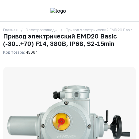
Главная
Электроприводы
Привод электрический EMD20 Basic (-30
О компании
Привод электрический EMD20 Basic
Контакты
(-30...+70) F14, 380В, IP68, S2-15min
Бренды
Отзывы
Код товара:
45064
Сотрудники
Вакансии
Доставка
Оплата
Вопрос-ответ
Гарантии
Новости
Реквизиты
+7 (495) 215-24-81
zakaz325@ks-rus.com
Заказать звонок
Email для связи
Одинцово, Внуковская 9, пав. 31
Пункт выдачи заказов