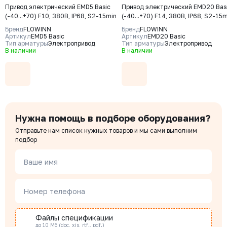
клиентов по качеству продукции на все оборудование, которое
Привод электрический EMD5 Basic
Привод электрический EMD20 Bas
поставляется компанией. ООО «Комплект Сервис» несет гарантийные
(-40...+70) F10, 380В, IP68, S2-15min
(-40...+70) F14, 380В, IP68, S2-15
обязательства на реализуемую продукцию согласно заявленным
Бренд
FLOWINN
Бренд
FLOWINN
гарантийным срокам, которые указываются в техническом паспорте
Артикул
EMD5 Basic
Артикул
EMD20 Basic
товара на отгружаемое оборудование. Гарантийный срок на запасные
Тип арматуры
Электропривод
Тип арматуры
Электропривод
В наличии
В наличии
части к оборудованию составляет 6 (шесть) месяцев.
Мы можем помочь с подбором оборудования, свяжитесь
с нами
Дорохова Татьяна
Менеджер отдела продаж
Нужна помощь в подборе оборудования?
Отправьте нам список нужных товаров и мы сами выполним
подбор
Чердаков Александр
Менеджер по проектным продажам
Ваше имя
Номер телефона
Наталья Гомонова
Специалист отдела снабжения
Файлы спецификации
до 10 Мб (doc, xis, rtf., pdf.)