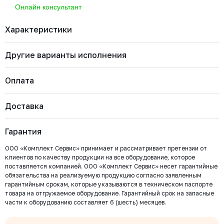
Онлайн консультант
Характеристики
Другие варианты исполнения
Бренд
FLOWINN
Артикул
EMD20 Basic
Страна
Китай
Оплата
Тип арматуры
Электропривод
Вид тока
AC (Переменный)
EMD5 Basic
Напряжение питания
380 В
Доставка
Стандарт присоединения по ISO
Наличие
Цена с НДС
Многооборотный
Купить
Важно: Отгрузка товара производится после 100%
5210/5211
Есть
247 655 ₽
оплаты и зачисления средств на расчетный счет
Гарантия
ООО «Комплект Сервис».
EMD20 Basic
ООО «Комплект Сервис» принимает и рассматривает претензии от
Наличие
Цена с НДС
Купить
клиентов по качеству продукции на все оборудование, которое
Есть
301 876 ₽
поставляется компанией. ООО «Комплект Сервис» несет гарантийные
обязательства на реализуемую продукцию согласно заявленным
Безналичный расчёт
гарантийным срокам, которые указываются в техническом паспорте
EMD10 Basic
товара на отгружаемое оборудование. Гарантийный срок на запасные
Мы выставляем счёт на оплату, который можно оплатить в
Наличие
Цена с НДС
части к оборудованию составляет 6 (шесть) месяцев.
любом банке
Купить
Есть
251 629 ₽
Бесплатно
Байкал Сервис