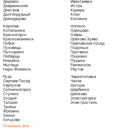
Дедовск
Ивантеевка
Дзержинский
Истра
Дмитров
Кашира
Долгопрудный
Клин
Домодедово
Коломна
Королев
Ногинск
Котельники
Одинцово
Красногорск
Озеры
Краснознаменск
Орехово Зуево
Лобня
Павловский посад
Луховицы
Подольск
Лыткарино
Протвино
Люберцы
Пушкино
Можайск
Пущино
Мытищи
Раменское
Наро-Фоминск
Реутов
Руза
Черноголовка
Сергиев Посад
Чехов
Серпухов
Шатура
Солнечногорск
Щербинка
Ступино
Щелково
Сходня
Электрогорск
Талдом
Электросталь
Троицк
Фрязино
Химки
Хотьково
Показать все