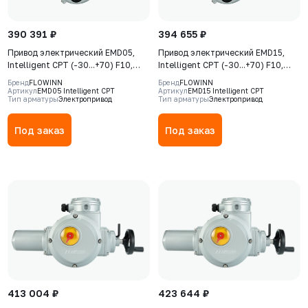
390 391 ₽
394 655 ₽
Привод электрический EMD05,
Привод электрический EMD15,
Intelligent CPT (-30...+70) F10,
Intelligent CPT (-30...+70) F10,
380В, IP68, S2-15min, датчик
380В, IP68, S2-15min, датчик
Бренд
FLOWINN
Бренд
FLOWINN
положения 4-20 мA
положения 4-20 мA
Артикул
EMD05 Intelligent CPT
Артикул
EMD15 Intelligent CPT
Тип арматуры
Электропривод
Тип арматуры
Электропривод
Под заказ
Под заказ
413 004 ₽
423 644 ₽