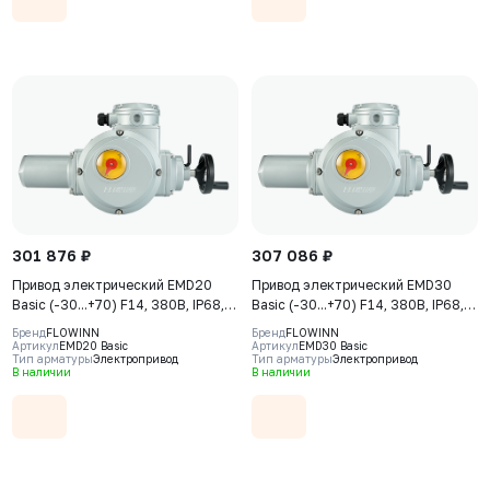
301 876 ₽
307 086 ₽
Привод электрический EMD20
Привод электрический EMD30
Basic (-30...+70) F14, 380В, IP68,
Basic (-30...+70) F14, 380В, IP68,
S2-15min
S2-15min
Бренд
FLOWINN
Бренд
FLOWINN
Артикул
EMD20 Basic
Артикул
EMD30 Basic
Тип арматуры
Электропривод
Тип арматуры
Электропривод
В наличии
В наличии