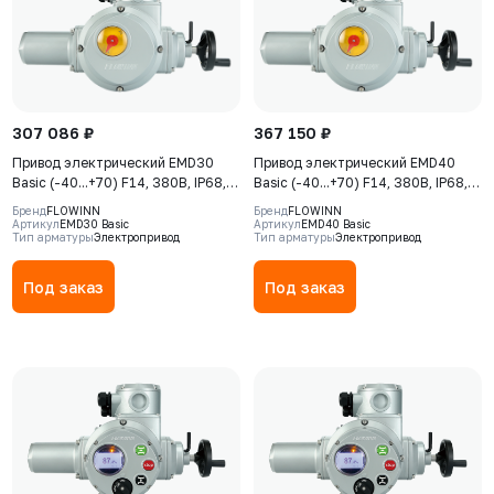
307 086 ₽
367 150 ₽
Привод электрический EMD30
Привод электрический EMD40
Basic (-40...+70) F14, 380В, IP68,
Basic (-40...+70) F14, 380В, IP68,
S2-15min
S2-15min
Бренд
FLOWINN
Бренд
FLOWINN
Артикул
EMD30 Basic
Артикул
EMD40 Basic
Тип арматуры
Электропривод
Тип арматуры
Электропривод
Под заказ
Под заказ