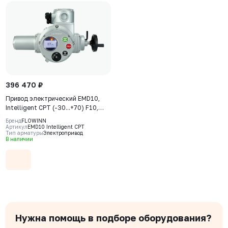
396 470 ₽
Привод электрический EMD10,
Intelligent CPT (-30...+70) F10,
380В, IP68, S2-15min, датчик
Бренд
FLOWINN
положения 4-20 мA
Артикул
EMD10 Intelligent CPT
Тип арматуры
Электропривод
В наличии
Нужна помощь в подборе оборудования?