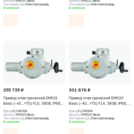
Артикул
EMD10 Basic
Артикул
EMD10 Basic
Тип арматуры
Электропривод
Тип арматуры
Электропривод
В наличии
В наличии
255 735 ₽
301 876 ₽
Привод электрический EMD15
Привод электрический EMD20
Basic (-40...+70) F10, 380В, IP68,
Basic (-40...+70) F14, 380В, IP68,
S2-15min
S2-15min
Бренд
FLOWINN
Бренд
FLOWINN
Артикул
EMD15 Basic
Артикул
EMD20 Basic
Тип арматуры
Электропривод
Тип арматуры
Электропривод
В наличии
В наличии