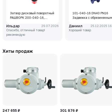
Затвор дисковый поворотный
101-040-16 DN40 PN16
РАШВОРК 200-040-16,
Задвижка с обрезиненны
DN040, PN16, корпус - GJL-
клином Rushwork, корпус-
Ильдар
Даниил
29.07.2026
25.12.2025 16
250 (GG25), диск - GJS-400-
чугун, клин-EPDM,
Спасибо, отличный товар!
Хороший товар
15 (GGG40), уплотнение -
Tmax=110°C Ф/Ф
рекомендую
EPDM, М/Ф, рукоятка
Хиты продаж
247 655 ₽
301 876 ₽