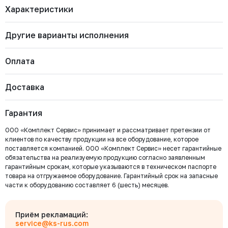
Характеристики
Другие варианты исполнения
Бренд
FLOWINN
Артикул
EMD05 Intelligent CPT
Страна
Китай
Оплата
Тип арматуры
Электропривод
Вид тока
AC (Переменный)
EMD10 Intelligent CPT
Напряжение питания
380 В
Доставка
Стандарт присоединения по ISO
Наличие
Цена с НДС
Многооборотный
Купить
Важно: Отгрузка товара производится после 100%
5210/5211
Есть
396 470 ₽
оплаты и зачисления средств на расчетный счет
Гарантия
ООО «Комплект Сервис».
EMD15 Intelligent CPT
ООО «Комплект Сервис» принимает и рассматривает претензии от
Наличие
Цена с НДС
клиентов по качеству продукции на все оборудование, которое
Под заказ
Нет
394 655 ₽
поставляется компанией. ООО «Комплект Сервис» несет гарантийные
обязательства на реализуемую продукцию согласно заявленным
Безналичный расчёт
гарантийным срокам, которые указываются в техническом паспорте
товара на отгружаемое оборудование. Гарантийный срок на запасные
Мы выставляем счёт на оплату, который можно оплатить в
части к оборудованию составляет 6 (шесть) месяцев.
любом банке
Бесплатно
Байкал Сервис
Для юридических лиц
Приём рекламаций:
Оплата производится по выставленному Счету, с указанием его № в
service@ks-rus.com