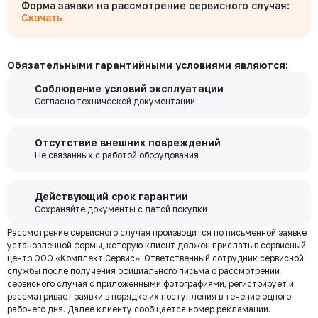
платежном поручении. Денежные средства поступят на расчетный
Форма заявки на рассмотрение сервисного случая:
Бесплатно
счет через 1-3 рабочих дня после оплаты. После зачисления 100%
Скачать
Деловые линии
предоплаты на расчетный счет ООО «Комплект Сервис» заказ
формируется к Доставке.
Для физических лиц
Обязательными гарантийными условиями являются:
Оплатите заказ в любом банке, действующим на территории России.
Бесплатно
Вы можете заполнить бланк банковского перевода вручную в банке, в
ПЭК
Соблюдение условий эксплуатации
этом случае укажите в качестве получателя платежа ООО "Комплект
Согласно технической документации
Сервис", а в комментарии к платежу - номер счёта.
Если Ваш банк поддерживает онлайн переводы, воспользуйтесь
Если вы хотите
отправить груз другой транспортной компанией,
услугами интернет-банкинга. Зарегистрируйтесь в системе и не
просьба, согласовать это с вашим менеджером или заказать
Отсутствие внешних повреждений
выходя из дома переводите деньги со счета на счет, оплачивайте
забор груза в выбранной вами транспортной компании.
Не связанных с работой оборудования
покупки и выполняйте другие банковские операции.
Бесплатная
Действующий срок гарантии
доставка по
Сохраняйте документы с датой покупки
Мы используем ЭДО Контур.Диадок.
Москве и
Рассмотрение сервисного случая производится по письменной заявке
Обмен документами через Диадок это обмен и подписание
области при
установленной формы, которую клиент должен прислать в сервисный
любых документов без дублирования на бумаге. Приглашаем Вас
центр ООО «Комплект Сервис». Ответственный сотрудник сервисной
приступить к работе по обмену документами в электронном
заказе от 30
службы после получения официального письма о рассмотрении
виде.
000 ₽
сервисного случая с приложенными фотографиями, регистрирует и
Подробнее
рассматривает заявки в порядке их поступления в течение одного
рабочего дня. Далее клиенту сообщается номер рекламации.