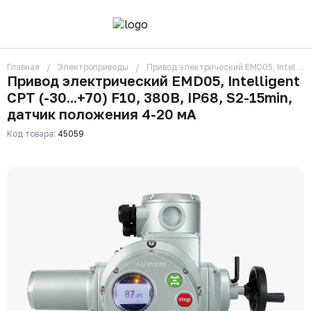
Главная
Электроприводы
Привод электрический EMD05, Intellige
О компании
Привод электрический EMD05, Intelligent
Контакты
CPT (-30...+70) F10, 380В, IP68, S2-15min,
Бренды
Отзывы
датчик положения 4-20 мA
Сотрудники
Код товара:
45059
Вакансии
Доставка
Оплата
Вопрос-ответ
Гарантии
Новости
Реквизиты
+7 (495) 215-24-81
zakaz325@ks-rus.com
Заказать звонок
Email для связи
Одинцово, Внуковская 9, пав. 31
Пункт выдачи заказов