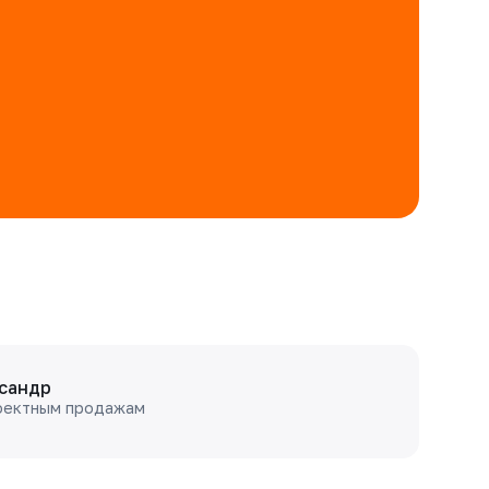
сандр
оектным продажам