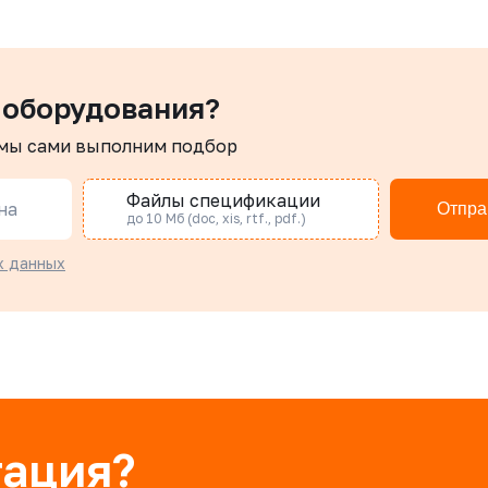
 оборудования?
 мы сами выполним подбор
Файлы спецификации
на
Отпра
до 10 Мб (doc, xis, rtf., pdf.)
х данных
тация?