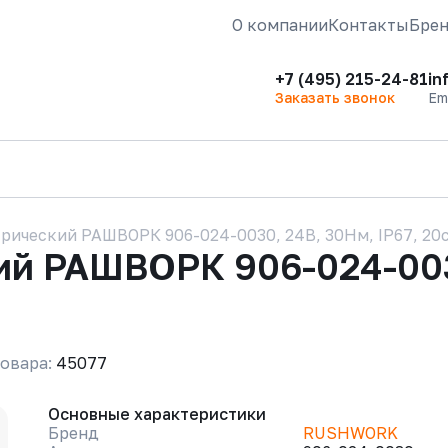
О компании
Контакты
Бре
+7 (495) 215-24-81
in
Заказать звонок
Em
рический РАШВОРК 906-024-0030, 24В, 30Нм, IP67, 20
й РАШВОРК 906-024-0030
овара:
45077
Основные характеристики
Бренд
RUSHWORK