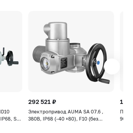
292 521 ₽
129 
MD10
Электропривод AUMA SA 07.6 ,
Прив
 IP68, S2-
380В, IP68 (-40 +80), F10 (без
906-0
указателя положения)
30се