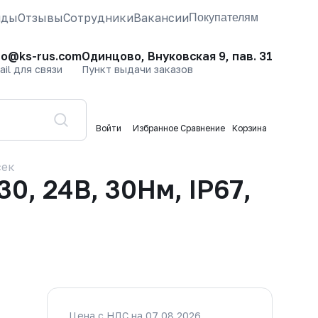
нды
Отзывы
Сотрудники
Вакансии
Покупателям
fo@ks-rus.com
Одинцово, Внуковская 9, пав. 31
ail для связи
Пункт выдачи заказов
Войти
Избранное
Сравнение
Корзина
сек
, 24В, 30Нм, IP67,
Цена с НДС на 07.08.2026