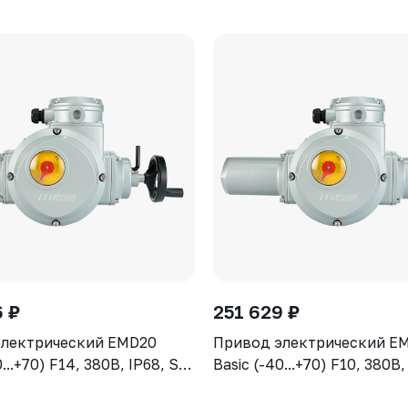
6 ₽
251 629 ₽
электрический EMD20
Привод электрический E
0...+70) F14, 380В, IP68, S2-
Basic (-40...+70) F10, 380В,
15min