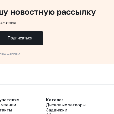
шу новостную рассылку
ложения
Подписаться
ных данных
упателям
Каталог
омпании
Дисковые затворы
такты
Задвижки