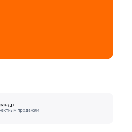
сандр
оектным продажам