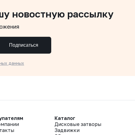
шу новостную рассылку
ложения
Подписаться
ных данных
упателям
Каталог
омпании
Дисковые затворы
такты
Задвижки