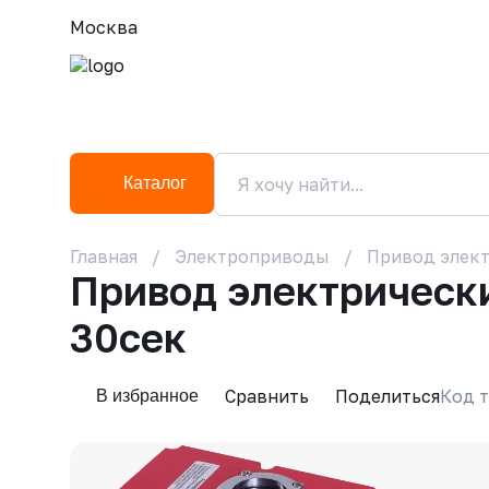
Москва
Каталог
Главная
Электроприводы
Привод элект
Привод электрически
30сек
Сравнить
Поделиться
Код т
В избранное