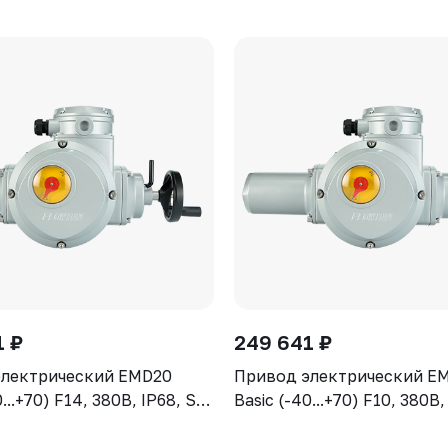
1 ₽
249 641 ₽
электрический EMD20
Привод электрический E
0...+70) F14, 380В, IP68, S2-
Basic (-40...+70) F10, 380В,
15min