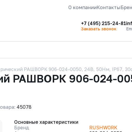
О компании
Контакты
Бре
+7 (495) 215-24-81
in
Заказать звонок
Em
рический РАШВОРК 906-024-0050, 24В, 50Нм, IP67, 30
й РАШВОРК 906-024-0050
овара:
45078
Основные характеристики
Бренд
RUSHWORK