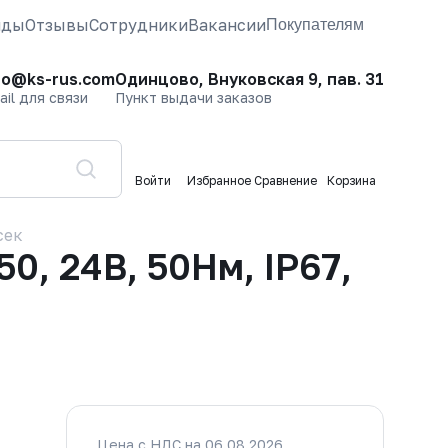
нды
Отзывы
Сотрудники
Вакансии
Покупателям
fo@ks-rus.com
Одинцово, Внуковская 9, пав. 31
ail для связи
Пункт выдачи заказов
Войти
Избранное
Сравнение
Корзина
сек
, 24В, 50Нм, IP67,
Цена с НДС на 06.08.2026