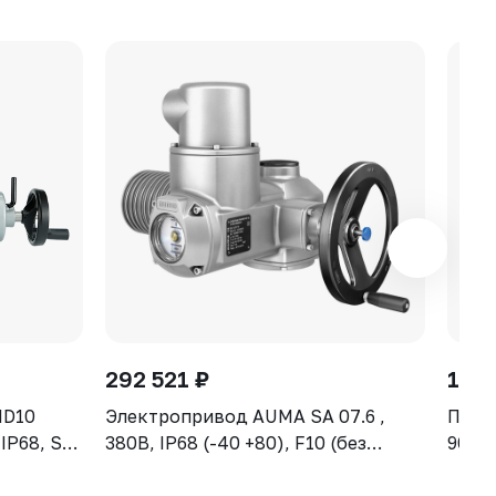
292 521 ₽
128 
MD10
Электропривод AUMA SA 07.6 ,
Прив
 IP68, S2-
380В, IP68 (-40 +80), F10 (без
906-0
указателя положения)
30се