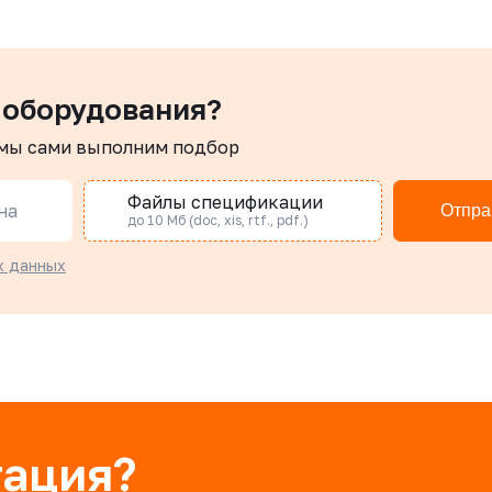
 оборудования?
 мы сами выполним подбор
Файлы спецификации
на
Отпра
до 10 Мб (doc, xis, rtf., pdf.)
х данных
тация?