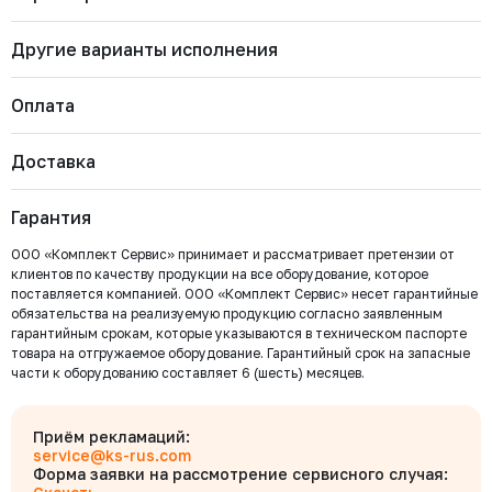
Другие варианты исполнения
Бренд
FLOWINN
Артикул
EMD50 Basic
Страна
Китай
Оплата
Тип арматуры
Электропривод
Вид тока
AC (Переменный)
EMD5 Basic
Напряжение питания
380 В
Доставка
Стандарт присоединения по ISO
Наличие
Цена с НДС
Многооборотный
Купить
Важно: Отгрузка товара производится после 100%
5210/5211
Есть
247 655 ₽
оплаты и зачисления средств на расчетный счет
Гарантия
ООО «Комплект Сервис».
EMD20 Basic
ООО «Комплект Сервис» принимает и рассматривает претензии от
Наличие
Цена с НДС
Купить
клиентов по качеству продукции на все оборудование, которое
Есть
301 876 ₽
поставляется компанией. ООО «Комплект Сервис» несет гарантийные
обязательства на реализуемую продукцию согласно заявленным
Безналичный расчёт
гарантийным срокам, которые указываются в техническом паспорте
EMD10 Basic
товара на отгружаемое оборудование. Гарантийный срок на запасные
Мы выставляем счёт на оплату, который можно оплатить в
Наличие
Цена с НДС
части к оборудованию составляет 6 (шесть) месяцев.
любом банке
Купить
Есть
251 629 ₽
Бесплатно
Байкал Сервис
Для юридических лиц
Приём рекламаций:
EMD5 Basic
Оплата производится по выставленному Счету, с указанием его № в
service@ks-rus.com
Наличие
Цена с НДС
платежном поручении. Денежные средства поступят на расчетный
Форма заявки на рассмотрение сервисного случая:
Купить
Есть
247 655 ₽
Бесплатно
счет через 1-3 рабочих дня после оплаты. После зачисления 100%