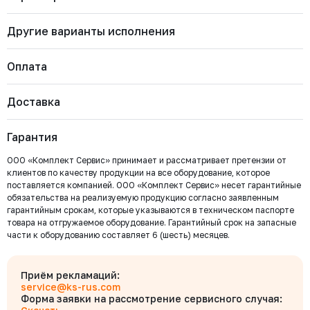
Другие варианты исполнения
Бренд
RUSHWORK
Артикул
906-024-0200
Страна
Россия
Оплата
Тип арматуры
Электропривод
Вид тока
DC (Постоянный)
906-024-0300
Напряжение питания
24 В
Доставка
Стандарт присоединения по ISO
Наличие
Цена с НДС
Четвертьоборотный
Купить
Важно: Отгрузка товара производится после 100%
5210/5211
Есть
128 467 ₽
Класс защиты
IP67
оплаты и зачисления средств на расчетный счет
Гарантия
ООО «Комплект Сервис».
906-024-0080
ООО «Комплект Сервис» принимает и рассматривает претензии от
Наличие
Цена с НДС
Купить
клиентов по качеству продукции на все оборудование, которое
Есть
95 952 ₽
поставляется компанией. ООО «Комплект Сервис» несет гарантийные
обязательства на реализуемую продукцию согласно заявленным
Безналичный расчёт
гарантийным срокам, которые указываются в техническом паспорте
906-024-0050
товара на отгружаемое оборудование. Гарантийный срок на запасные
Мы выставляем счёт на оплату, который можно оплатить в
Наличие
Цена с НДС
части к оборудованию составляет 6 (шесть) месяцев.
любом банке
Купить
Есть
64 031 ₽
Бесплатно
Байкал Сервис
Для юридических лиц
Приём рекламаций:
906-024-0030
Оплата производится по выставленному Счету, с указанием его № в
service@ks-rus.com
Наличие
Цена с НДС
платежном поручении. Денежные средства поступят на расчетный
Форма заявки на рассмотрение сервисного случая:
Купить
Есть
55 736 ₽
Бесплатно
счет через 1-3 рабочих дня после оплаты. После зачисления 100%