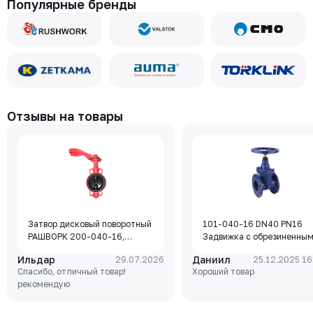
Популярные бренды
Отзывы на товары
Затвор дисковый поворотный
101-040-16 DN40 PN16
РАШВОРК 200-040-16,
Задвижка с обрезиненны
DN040, PN16, корпус - GJL-
клином Rushwork, корпус-
Ильдар
Даниил
29.07.2026
25.12.2025 16
250 (GG25), диск - GJS-400-
чугун, клин-EPDM,
Спасибо, отличный товар!
Хороший товар
15 (GGG40), уплотнение -
Tmax=110°C Ф/Ф
рекомендую
EPDM, М/Ф, рукоятка