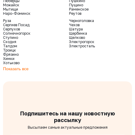
Люберцы
Пушкино
Можайск
Пущино
Мытищи
Раменское
Наро-Фоминск
Реутов
Руза
Черноголовка
Сергиев Посад
Чехов
Серпухов
Шатура
Солнечногорск
Щербинка
Ступино
Щелково
Сходня
Электрогорск
Талдом
Электросталь
Троицк
Фрязино
Химки
Хотьково
Показать все
Подпишитесь на нашу новостную
рассылку
Высылаем самые актуальные предложения