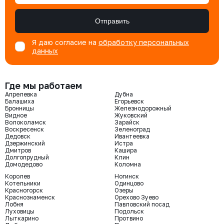
Отправить
Я даю согласие на
обработку персональных
данных
Где мы работаем
Апрелевка
Дубна
Балашиха
Егорьевск
Бронницы
Железнодорожный
Видное
Жуковский
Волоколамск
Зарайск
Воскресенск
Зеленоград
Дедовск
Ивантеевка
Дзержинский
Истра
Дмитров
Кашира
Долгопрудный
Клин
Домодедово
Коломна
Королев
Ногинск
Котельники
Одинцово
Красногорск
Озеры
Краснознаменск
Орехово Зуево
Лобня
Павловский посад
Луховицы
Подольск
Лыткарино
Протвино