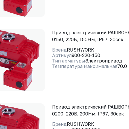
Привод электрический РАШВОРК
0150, 220В, 150Нм, IP67, 30сек
Бренд
RUSHWORK
Артикул
900-220-150
Тип арматуры
Электропривод
Температура максимальная
70.0
Привод электрический РАШВОРК
0200, 220В, 200Нм, IP67, 30сек
Бренд
RUSHWORK