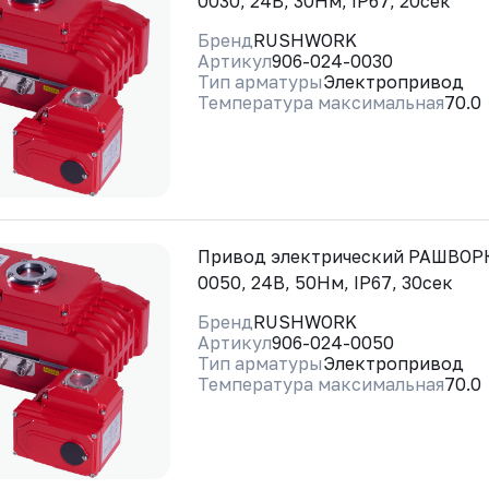
0030, 24В, 30Нм, IP67, 20сек
Бренд
RUSHWORK
Артикул
906-024-0030
Тип арматуры
Электропривод
Температура максимальная
70.0
Привод электрический РАШВОРК
0050, 24В, 50Нм, IP67, 30сек
Бренд
RUSHWORK
Артикул
906-024-0050
Тип арматуры
Электропривод
Температура максимальная
70.0