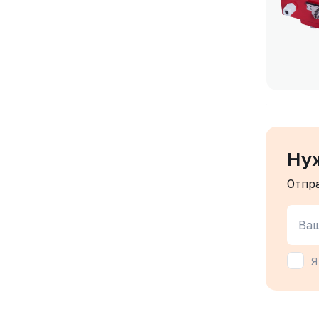
Ну
Отпр
Ваш
Я