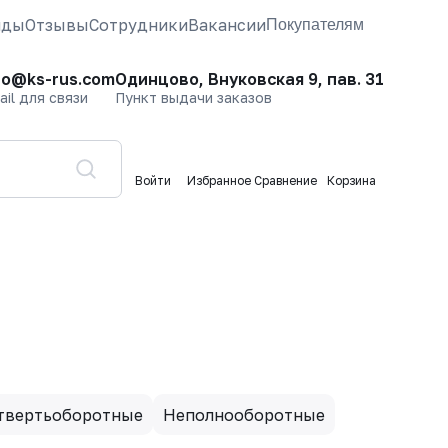
нды
Отзывы
Сотрудники
Вакансии
Покупателям
fo@ks-rus.com
Одинцово, Внуковская 9, пав. 31
ail для связи
Пункт выдачи заказов
Войти
Избранное
Сравнение
Корзина
твертьоборотные
Неполнооборотные