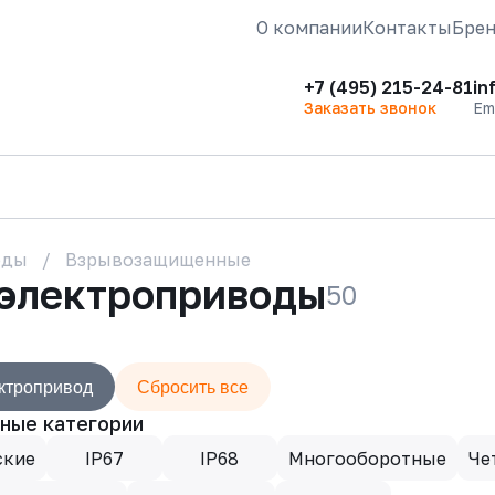
О компании
Контакты
Бре
+7 (495) 215-24-81
in
Заказать звонок
Em
оды
Взрывозащищенные
электроприводы
50
ктропривод
Сбросить все
ные категории
ские
IP67
IP68
Многооборотные
Че