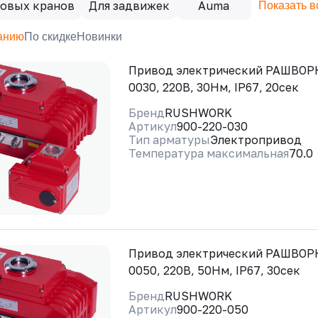
ровых кранов
Для задвижек
Auma
Показать в
анию
По скидке
Новинки
Привод электрический РАШВОРК
0030, 220В, 30Нм, IP67, 20сек
Бренд
RUSHWORK
Артикул
900-220-030
Тип арматуры
Электропривод
Температура максимальная
70.0
Привод электрический РАШВОРК
0050, 220В, 50Нм, IP67, 30сек
Бренд
RUSHWORK
Артикул
900-220-050