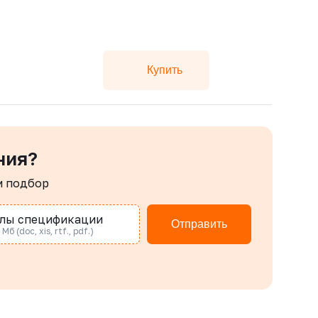
Купить
ния?
м подбор
лы спецификации
Отправить
Мб (doc, xis, rtf., pdf.)