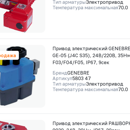
Тип арматуры
Электропривод
Температура максимальная
70.0
Привод электрический GENEBRE
родажа
GE-05 (J4C S35), 24В/220В, 35Нм
F03/F04/F05, IP67, 9сек
Бренд
GENEBRE
Артикул
5803 47
Тип арматуры
Электропривод
Температура максимальная
70.0
Привод электрический РАШВОРК