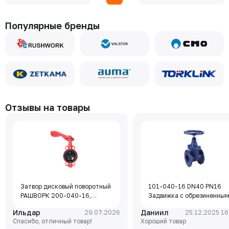
Популярные бренды
Отзывы на товары
Затвор дисковый поворотный
101-040-16 DN40 PN16
РАШВОРК 200-040-16,
Задвижка с обрезиненны
DN040, PN16, корпус - GJL-
клином Rushwork, корпус-
Ильдар
Даниил
29.07.2026
25.12.2025 16
250 (GG25), диск - GJS-400-
чугун, клин-EPDM,
Спасибо, отличный товар!
Хороший товар
15 (GGG40), уплотнение -
Tmax=110°C Ф/Ф