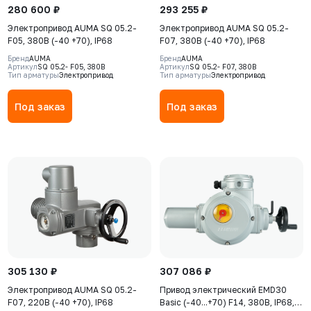
280 600 ₽
293 255 ₽
Электропривод AUMA SQ 05.2-
Электропривод AUMA SQ 05.2-
F05, 380В (-40 +70), IP68
F07, 380В (-40 +70), IP68
Бренд
AUMA
Бренд
AUMA
Артикул
SQ 05.2- F05, 380В
Артикул
SQ 05.2- F07, 380В
Тип арматуры
Электропривод
Тип арматуры
Электропривод
Под заказ
Под заказ
305 130 ₽
307 086 ₽
Электропривод AUMA SQ 05.2-
Привод электрический EMD30
F07, 220В (-40 +70), IP68
Basic (-40...+70) F14, 380В, IP68,