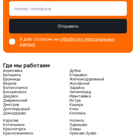
Номер телефона
Отправить
Я даю согласие на
обработку персональных
данных
Где мы работаем
Апрелевка
Дубна
Балашиха
Егорьевск
Бронницы
Железнодорожный
Видное
Жуковский
Волоколамск
Зарайск
Воскресенск
Зеленоград
Дедовск
Ивантеевка
Дзержинский
Истра
Дмитров
Кашира
Долгопрудный
Клин
Домодедово
Коломна
Королев
Ногинск
Котельники
Одинцово
Красногорск
Озеры
Краснознаменск
Орехово Зуево