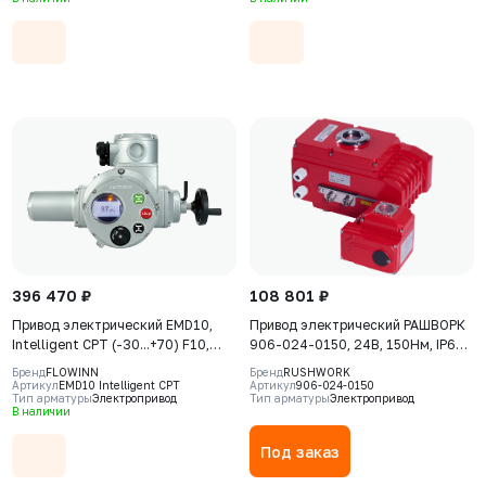
396 470 ₽
108 801 ₽
Привод электрический EMD10,
Привод электрический РАШВОРК
Intelligent CPT (-30...+70) F10,
906-024-0150, 24В, 150Нм, IP67,
380В, IP68, S2-15min, датчик
30сек
Бренд
FLOWINN
Бренд
RUSHWORK
положения 4-20 мA
Артикул
EMD10 Intelligent CPT
Артикул
906-024-0150
Тип арматуры
Электропривод
Тип арматуры
Электропривод
В наличии
Под заказ