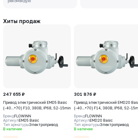
рекомендую
EPDM, М/Ф, рукоятка
Хиты продаж
247 655 ₽
301 876 ₽
Привод электрический EMD5 Basic
Привод электрический EMD20 Bas
(-40...+70) F10, 380В, IP68, S2-15min
(-40...+70) F14, 380В, IP68, S2-15
Бренд
FLOWINN
Бренд
FLOWINN
Артикул
EMD5 Basic
Артикул
EMD20 Basic
Тип арматуры
Электропривод
Тип арматуры
Электропривод
В наличии
В наличии