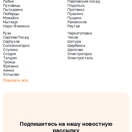
Лобня
Павловский посад
Луховицы
Подольск
Лыткарино
Протвино
Люберцы
Пушкино
Можайск
Пущино
Мытищи
Раменское
Наро-Фоминск
Реутов
Руза
Черноголовка
Сергиев Посад
Чехов
Серпухов
Шатура
Солнечногорск
Щербинка
Ступино
Щелково
Сходня
Электрогорск
Талдом
Электросталь
Троицк
Фрязино
Химки
Хотьково
Показать все
Подпишитесь на нашу новостную
рассылку