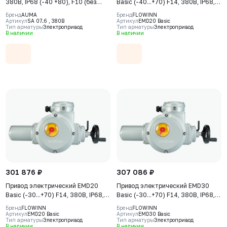
380В, IP68 (-40 +80), F10 (без
Basic (-40...+70) F14, 380В, IP68,
указателя положения)
S2-15min
Бренд
AUMA
Бренд
FLOWINN
Артикул
SA 07.6 , 380В
Артикул
EMD20 Basic
Тип арматуры
Электропривод
Тип арматуры
Электропривод
В наличии
В наличии
301 876 ₽
307 086 ₽
Привод электрический EMD20
Привод электрический EMD30
Basic (-30...+70) F14, 380В, IP68,
Basic (-30...+70) F14, 380В, IP68,
S2-15min
S2-15min
Бренд
FLOWINN
Бренд
FLOWINN
Артикул
EMD20 Basic
Артикул
EMD30 Basic
Тип арматуры
Электропривод
Тип арматуры
Электропривод
В наличии
В наличии