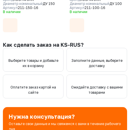
CF8, уплотнение - NBR, М/Ф,
CF8, уплотнение - NBR, М/Ф,
Диаметр номинальный
ДУ 150
Диаметр номинальный
ДУ 100
рукоятка
Артикул
211-150-16
рукоятка
Артикул
211-100-16
В наличии
В наличии
Как сделать заказ на KS-RUS?
Выберите товары и добавьте
Заполните данные, выберите
их в корзину
доставку
Оплатите заказ картой на
Ожидайте доставку с вашими
сайте
товарами
Нужна консультация?
Оставьте свои данные и мы свяжемся с вами в течение рабочего
дня