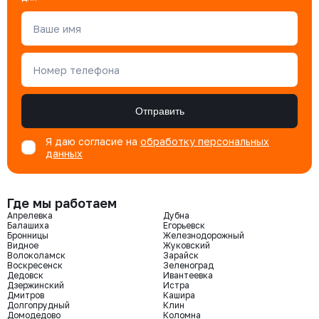
Ваше имя
Номер телефона
Отправить
Я даю согласие на
обработку персональных
данных
Где мы работаем
Апрелевка
Дубна
Балашиха
Егорьевск
Бронницы
Железнодорожный
Видное
Жуковский
Волоколамск
Зарайск
Воскресенск
Зеленоград
Дедовск
Ивантеевка
Дзержинский
Истра
Дмитров
Кашира
Долгопрудный
Клин
Домодедово
Коломна