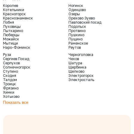
Королев
Ногинск
Котельники
Одинцово
Красногорск
Озеры
Краснознаменск
Орехово Зуево
Лобня
Павловский посад
Луховицы
Подольск
Лыткарино
Протвино
Люберцы
Пушкино
Можайск
Пущино
Мытищи
Раменское
Наро-Фоминск
Реутов
Руза
Черноголовка
Сергиев Посад
Чехов
Серпухов
Шатура
Солнечногорск
Щербинка
Ступино
Щелково
Сходня
Электрогорск
Талдом
Электросталь
Троицк
Фрязино
Химки
Хотьково
Показать все