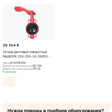
28 304 ₽
Затвор дисковый поворотный
РАШВОРК 200-250-16, DN250,
PN16, корпус - GJL-250 (GG25),
Бренд
RUSHWORK
диск - GJS-400-15 (GGG40),
Диаметр номинальный
ДУ 250
Давление номинальное
РУ 16
уплотнение - EPDM, М/Ф,
В наличии
рукоятка
Нужна помощь в подборе оборудования?