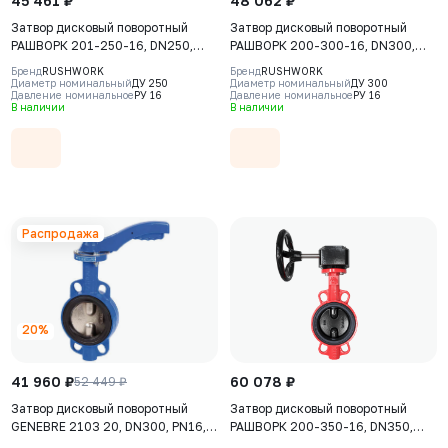
45 461 ₽
48 062 ₽
Затвор дисковый поворотный
Затвор дисковый поворотный
РАШВОРК 201-250-16, DN250,
РАШВОРК 200-300-16, DN300,
PN16, корпус - GJL-250 (GG25),
PN16, корпус - GJL-250 (GG25),
Бренд
RUSHWORK
Бренд
RUSHWORK
диск - AISI304 (CF8), уплотнение
диск - GJS-400-15 (GGG40),
Диаметр номинальный
ДУ 250
Диаметр номинальный
ДУ 300
Давление номинальное
РУ 16
Давление номинальное
РУ 16
- EPDM, М/Ф, рукоятка
уплотнение - EPDM, М/Ф,
В наличии
В наличии
редуктор
Распродажа
20%
41 960 ₽
60 078 ₽
52 449 ₽
Затвор дисковый поворотный
Затвор дисковый поворотный
GENEBRE 2103 20, DN300, PN16,
РАШВОРК 200-350-16, DN350,
корпус - GJL-200 (GG20), диск -
PN16, корпус - GJL-250 (GG25),