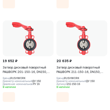
19 652 ₽
20 635 ₽
Затвор дисковый поворотный
Затвор дисковый поворотный
РАШВОРК 201-150-16, DN150,
РАШВОРК 211-150-16, DN150,
PN16, корпус - GJL-250 (GG25),
PN16, корпус - GJL-250 (GG25),
Бренд
RUSHWORK
Бренд
RUSHWORK
диск - AISI304 (CF8), уплотнение
диск - CF8, уплотнение - NBR, М/
Диаметр номинальный
ДУ 150
Диаметр номинальный
ДУ 150
Давление номинальное
РУ 16
Артикул
211-150-16
- EPDM, М/Ф, рукоятка
Ф, рукоятка
В наличии
В наличии