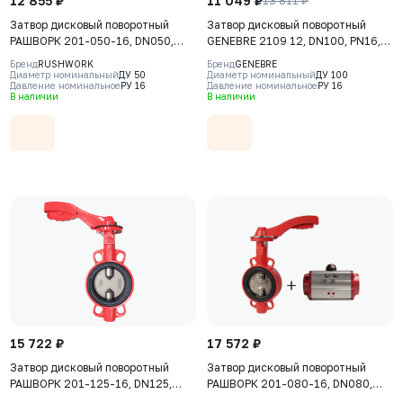
12 855 ₽
11 049 ₽
13 811 ₽
Затвор дисковый поворотный
Затвор дисковый поворотный
РАШВОРК 201-050-16, DN050,
GENEBRE 2109 12, DN100, PN16,
PN16, корпус - GJL-250 (GG25),
корпус - GJL-200 (GG20), диск -
Бренд
RUSHWORK
Бренд
GENEBRE
диск - AISI304 (CF8), уплотнение
CF8M (AISI316), уплотнение -
Диаметр номинальный
ДУ 50
Диаметр номинальный
ДУ 100
Давление номинальное
РУ 16
Давление номинальное
РУ 16
- EPDM, М/Ф, с
EPDM, М/Ф, рукоятка
В наличии
В наличии
ПНЕВМОПРИВОДОМ ДВОЙНОГО
ДЕЙСТВИЯ РАШВОРК 930-DA-
0024
15 722 ₽
17 572 ₽
Затвор дисковый поворотный
Затвор дисковый поворотный
РАШВОРК 201-125-16, DN125,
РАШВОРК 201-080-16, DN080,
PN16, корпус - GJL-250 (GG25),
PN16, корпус - GJL-250 (GG25),