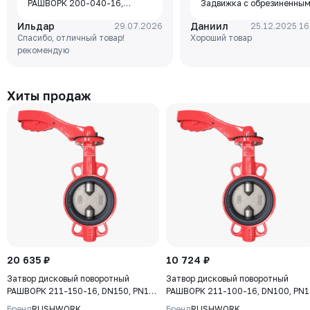
РАШВОРК 200-040-16,
Задвижка с обрезиненны
DN040, PN16, корпус - GJL-
клином Rushwork, корпус-
Ильдар
Даниил
29.07.2026
25.12.2025 16
250 (GG25), диск - GJS-400-
чугун, клин-EPDM,
Спасибо, отличный товар!
Хороший товар
15 (GGG40), уплотнение -
Tmax=110°C Ф/Ф
рекомендую
EPDM, М/Ф, рукоятка
Хиты продаж
20 635 ₽
10 724 ₽
Затвор дисковый поворотный
Затвор дисковый поворотный
РАШВОРК 211-150-16, DN150, PN16,
РАШВОРК 211-100-16, DN100, PN1
корпус - GJL-250 (GG25), диск -
корпус - GJL-250 (GG25), диск -
Бренд
RUSHWORK
Бренд
RUSHWORK