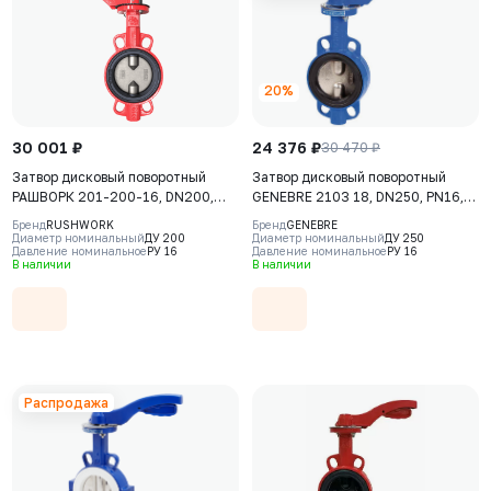
20%
30 001 ₽
24 376 ₽
30 470 ₽
Затвор дисковый поворотный
Затвор дисковый поворотный
РАШВОРК 201-200-16, DN200,
GENEBRE 2103 18, DN250, PN16,
PN16, корпус - GJL-250 (GG25),
корпус - GJL-200 (GG20), диск -
Бренд
RUSHWORK
Бренд
GENEBRE
диск - AISI304 (CF8), уплотнение
GJS-400-15 (GGG40), уплотнение
Диаметр номинальный
ДУ 200
Диаметр номинальный
ДУ 250
Давление номинальное
РУ 16
Давление номинальное
РУ 16
- EPDM, М/Ф, рукоятка
- EPDM, М/Ф, рукоятка
В наличии
В наличии
Распродажа