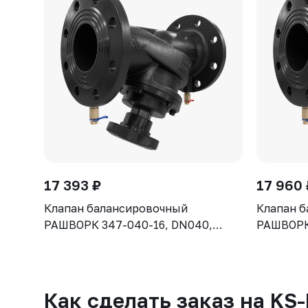
17 393 ₽
17 960 
Клапан балансировочный
Клапан 
РАШВОРК 347-040-16, DN040,
РАШВОРК 
PN16, корпус - чугун GJS-400-15
PN16, ко
(GGG40), клапан - нерж. сталь CF8,
(GGG40), 
уплотнение - EPDM, Ф/Ф
уплотнен
Как сделать заказ на KS