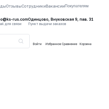
нды
Отзывы
Сотрудники
Вакансии
Покупателям
fo@ks-rus.com
Одинцово, Внуковская 9, пав. 31
ail для связи
Пункт выдачи заказов
Войти
Избранное
Сравнение
Корзина