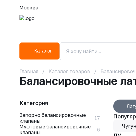
Москва
Каталог
Главная
Каталог товаров
Балансировоч
Балансировочные ла
Категория
Лат
Запорно балансировочные
Популяр
17
клапаны
Чугу
Муфтовые балансировочные
6
клапаны
ДУ