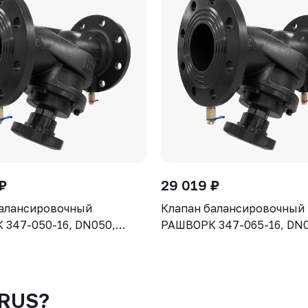
₽
29 019 ₽
балансировочный
Клапан балансировочный
347-050-16, DN050,
РАШВОРК 347-065-16, DN0
рпус - чугун GJS-400-15
PN16, корпус - чугун GJS-
клапан - нерж. сталь CF8,
(GGG40), клапан - нерж. с
ие - EPDM, Ф/Ф
уплотнение - EPDM, Ф/Ф
-RUS?