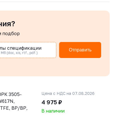
ния?
м подбор
лы спецификации
Отправить
Мб (doc, xis, rtf., pdf.)
Цена с НДС на 07.08.2026
РК 3505-
CW617N,
4 975 ₽
PTFE, ВР/ВР,
В наличии