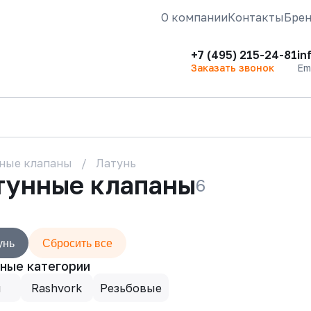
О компании
Контакты
Бре
+7 (495) 215-24-81
in
Заказать звонок
Em
ные клапаны
Латунь
тунные клапаны
6
унь
Сбросить все
ные категории
н
Rashvork
Резьбовые