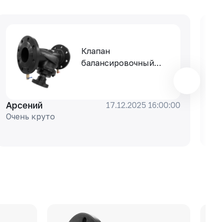
Клапан
балансировочный
РАШВОРК 347-300-16,
DN300, PN16, корпус -
чугун GJS-400-15
Арсений
Ар
17.12.2025 16:00:00
(GGG40), клапан -
Очень круто
То
нерж. сталь CF8,
уплотнение - EPDM,
Ф/Ф