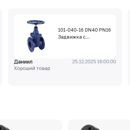
101-040-16 DN40 PN16
Задвижка с
обрезиненным
клином Rushwork,
корпус-чугун, клин-
Даниил
25.12.2025 16:00:00
EPDM, Tmax=110°C Ф/
Хороший товар
Ф