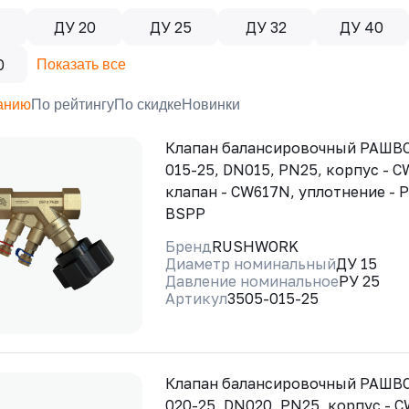
ДУ 20
ДУ 25
ДУ 32
ДУ 40
0
Показать все
анию
По рейтингу
По скидке
Новинки
Клапан балансировочный РАШВО
015-25, DN015, PN25, корпус - 
клапан - CW617N, уплотнение - 
BSPP
Бренд
RUSHWORK
Диаметр номинальный
ДУ 15
Давление номинальное
РУ 25
Артикул
3505-015-25
Клапан балансировочный РАШВО
020-25, DN020, PN25, корпус - 