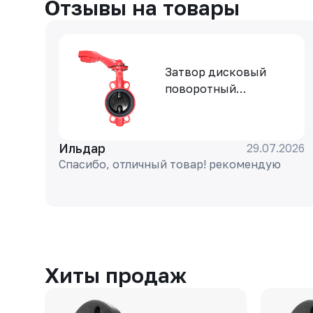
Отзывы на товары
Затвор дисковый
поворотный
РАШВОРК 200-040-16,
DN040, PN16, корпус -
GJL-250 (GG25), диск -
Ильдар
29.07.2026
GJS-400-15 (GGG40),
Спасибо, отличный товар! рекомендую
уплотнение - EPDM,
М/Ф, рукоятка
Хиты продаж