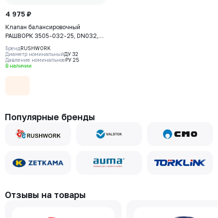
4 975 ₽
Клапан балансировочный
РАШВОРК 3505-032-25, DN032,
PN25, корпус - CW617N, клапан -
Бренд
RUSHWORK
CW617N, уплотнение - PTFE, ВР/
Диаметр номинальный
ДУ 32
Давление номинальное
РУ 25
ВР, BSPP
В наличии
Популярные бренды
Отзывы на товары