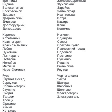
Бронницы
Железнодорожный
Видное
Жуковский
Волоколамск
Зарайск
Воскресенск
Зеленоград
Дедовск
Ивантеевка
Дзержинский
Истра
Дмитров
Кашира
Долгопрудный
Клин
Домодедово
Коломна
Королев
Ногинск
Котельники
Одинцово
Красногорск
Озеры
Краснознаменск
Орехово Зуево
Лобня
Павловский посад
Луховицы
Подольск
Лыткарино
Протвино
Люберцы
Пушкино
Можайск
Пущино
Мытищи
Раменское
Наро-Фоминск
Реутов
Руза
Черноголовка
Сергиев Посад
Чехов
Серпухов
Шатура
Солнечногорск
Щербинка
Ступино
Щелково
Сходня
Электрогорск
Талдом
Электросталь
Троицк
Фрязино
Химки
Хотьково