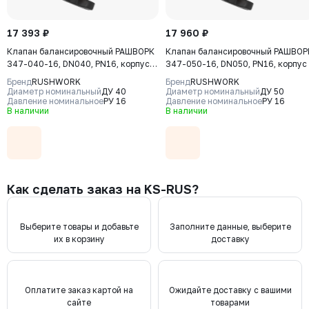
17 393 ₽
17 960 ₽
Клапан балансировочный РАШВОРК
Клапан балансировочный РАШВОР
347-040-16, DN040, PN16, корпус -
347-050-16, DN050, PN16, корпус 
чугун GJS-400-15 (GGG40), клапан
чугун GJS-400-15 (GGG40), клапа
Бренд
RUSHWORK
Бренд
RUSHWORK
- нерж. сталь CF8, уплотнение -
- нерж. сталь CF8, уплотнение -
Диаметр номинальный
ДУ 40
Диаметр номинальный
ДУ 50
EPDM, Ф/Ф
Давление номинальное
РУ 16
EPDM, Ф/Ф
Давление номинальное
РУ 16
В наличии
В наличии
Как сделать заказ на KS-RUS?
Выберите товары и добавьте
Заполните данные, выберите
их в корзину
доставку
Оплатите заказ картой на
Ожидайте доставку с вашими
сайте
товарами