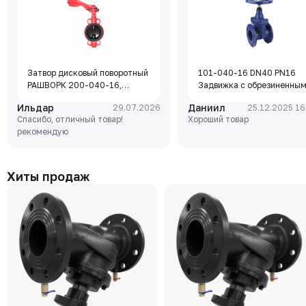
Затвор дисковый поворотный
101-040-16 DN40 PN16
РАШВОРК 200-040-16,
Задвижка с обрезиненны
DN040, PN16, корпус - GJL-
клином Rushwork, корпус-
Ильдар
Даниил
29.07.2026
25.12.2025 16
250 (GG25), диск - GJS-400-
чугун, клин-EPDM,
Спасибо, отличный товар!
Хороший товар
15 (GGG40), уплотнение -
Tmax=110°C Ф/Ф
рекомендую
EPDM, М/Ф, рукоятка
Хиты продаж