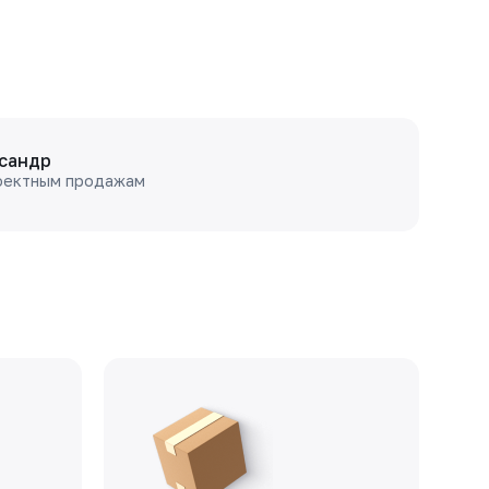
сандр
оектным продажам