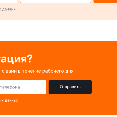
х данных
тация?
 с вами в течение рабочего дня
телефона
Отправить
ых данных