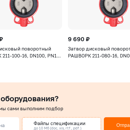
₽
9 690 ₽
дисковый поворотный
Затвор дисковый поворо
211-100-16, DN100, PN16,
РАШВОРК 211-080-16, DN0
GJL-250 (GG25), диск -
корпус - GJL-250 (GG25), 
отнение - NBR, М/Ф,
CF8, уплотнение - NBR, М
рукоятка
 оборудования?
 мы сами выполним подбор
Файлы спецификации
на
Отпра
до 10 Мб (doc, xis, rtf., pdf.)