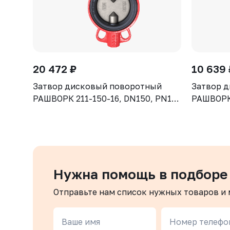
20 472 ₽
10 639 
Затвор дисковый поворотный
Затвор 
РАШВОРК 211-150-16, DN150, PN16,
РАШВОРК 
корпус - GJL-250 (GG25), диск -
корпус - 
CF8, уплотнение - NBR, М/Ф,
CF8, упл
рукоятка
рукоятка
Нужна помощь в подборе
Отправьте нам список нужных товаров и
Ваше имя
Номер телефо