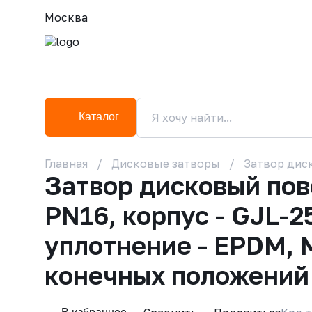
Москва
Каталог
Главная
Дисковые затворы
Затвор диск
Затвор дисковый по
PN16, корпус - GJL-2
уплотнение - EPDM, 
конечных положений