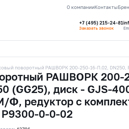
О компании
Контакты
Бре
+7 (495) 215-24-81
in
Заказать звонок
Em
овый поворотный РАШВОРК 200-250-16-П.02, DN250, PN
воротный РАШВОРК 200-2
50 (GG25), диск - GJS-40
М/Ф, редуктор с компле
 Р9300-0-0-02