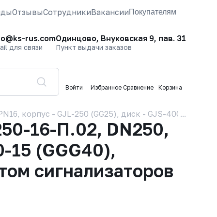
нды
Отзывы
Сотрудники
Вакансии
Покупателям
fo@ks-rus.com
Одинцово, Внуковская 9, пав. 31
ail для связи
Пункт выдачи заказов
Войти
Избранное
Сравнение
Корзина
16, корпус - GJL-250 (GG25), диск - GJS-400-15 (GG
50-16-П.02, DN250,
0-15 (GGG40),
ктом сигнализаторов