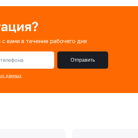
тация?
 с вами в течение рабочего дня
телефона
Отправить
ых данных