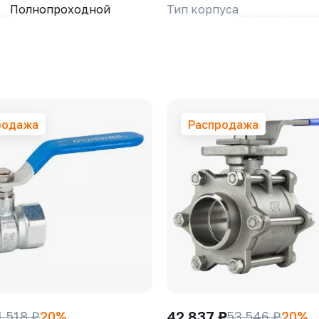
Полнопроходной
Тип корпуса
родажа
Распродажа
42 837 ₽
1 518 ₽
20%
53 546 ₽
20%