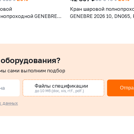
ровой
Кран шаровой полнопрох
тнопроходной GENEBRE
GENEBRE 2026 10, DN065, 
 DN032, PN25, корпус -
корпус - AISI316 (CF8М), ш
CW617N), шар - латунь
AISI316 (CF8М), уплотнени
, уплотнение шара - PTFE,
PTFE + 15% GF, СВ/СВ,
укоятка-рычаг, резьба
трехсоставной, ISO 5211, 
рукоятка-рычаг
 оборудования?
 мы сами выполним подбор
Файлы спецификации
на
Отпра
до 10 Мб (doc, xis, rtf., pdf.)
х данных