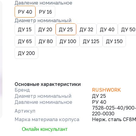
Давление номинальное
РУ 40
РУ 16
Диаметр номинальный
ДУ 15
ДУ 20
ДУ 25
ДУ 32
ДУ 40
ДУ 50
ДУ 65
ДУ 80
ДУ 100
ДУ 125
ДУ 150
ДУ 200
Основные характеристики
Бренд
RUSHWORK
Диаметр номинальный
ДУ 25
Давление номинальное
РУ 40
7528-025-40/900
Артикул
220-0030
Марка материала корпуса
Нерж. сталь CF8
Онлайн консультант