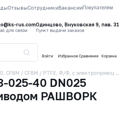
нды
Отзывы
Сотрудники
Вакансии
Покупателям
fo@ks-rus.com
Одинцово, Внуковская 9, пав. 31
ail для связи
Пункт выдачи заказов
Войти
Избранное
Сравнение
Корзина
 CF8M / CF8M / PTFE, Ф/Ф, с электроприводом РАШВО
8-025-40 DN025
приводом РАШВОРК