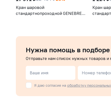
Кран шаровой
Кран ша
стандартнопроходной GENEBRE
стандар
3028 12, DN100, PN25, корпус -
3028 07,
латунь (CW617N), шар - латунь
латунь (
(CW617N), уплотнение шара - PTFE,
(CW617N)
ВР/ВР, рукоятка-рычаг, резьба
ВР/ВР, р
BSPP
BSPP
Нужна помощь в подборе
Отправьте нам список нужных товаров и
Ваше имя
Номер телефо
Я даю согласие на
обработку персональны