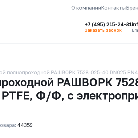
О компании
Контакты
Бре
+7 (495) 215-24-81
in
Заказать звонок
Em
ой полнопроходной РАШВОРК 7528-025-40 DN025 PN40,
проходной РАШВОРК 752
/ PTFE, Ф/Ф, с электро
овара:
44359