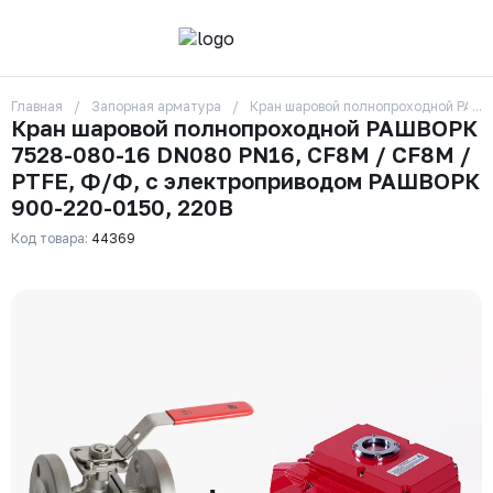
Главная
Запорная арматура
Кран шаровой полнопроходной РАШВ
О компании
Кран шаровой полнопроходной РАШВОРК
Контакты
7528-080-16 DN080 PN16, CF8M / CF8M /
Бренды
Отзывы
PTFE, Ф/Ф, с электроприводом РАШВОРК
Сотрудники
900-220-0150, 220В
Вакансии
Код товара:
44369
Доставка
Оплата
Вопрос-ответ
Гарантии
Новости
Реквизиты
+7 (495) 215-24-81
zakaz325@ks-rus.com
Заказать звонок
Email для связи
Одинцово, Внуковская 9, пав. 31
Пункт выдачи заказов