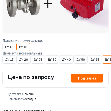
Давление номинальное
РУ 40
РУ 16
Диаметр номинальный
ДУ 15
ДУ 20
ДУ 25
ДУ 32
ДУ 40
ДУ 50
ДУ 65
ДУ 
Цена по запросу
Под заказ
Доставка
Помона
Самовывоз
сегодня
Основные характеристики