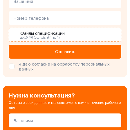
Ваше имя
Наталья Гомонова
Номер телефона
Специалист отдела снабжения
Файлы спецификации
до 10 Мб (doc, xis, rtf., pdf.)
Бондарюк Евгения
Специалист отдела продаж
Отправить
Я даю согласие на
обработку персональных
данных
Нужна консультация?
Оставьте свои данные и мы свяжемся с вами в течение рабочего
дня
Ваше имя