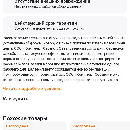
Отсутствие внешних повреждений
выходя из дома переводите деньги со счета на счет, оплачивайте
7528-065-16
забор груза в выбранной вами транспортной компании.
Не связанных с работой оборудования
Давление номинальное
Диаметр номинальный
Наличие
покупки и выполняйте другие банковские операции.
РУ 16
ДУ 65
Есть
Цена с НДС
Купить
49 391 ₽
Бесплатная
Действующий срок гарантии
доставка по
Сохраняйте документы с датой покупки
Мы используем ЭДО Контур.Диадок.
Москве и
Рассмотрение сервисного случая производится по письменной заявке
Обмен документами через Диадок это обмен и подписание
7528-050-40
области при
Давление номинальное
Диаметр номинальный
Наличие
установленной формы, которую клиент должен прислать в сервисный
любых документов без дублирования на бумаге. Приглашаем Вас
РУ 40
ДУ 50
Есть
центр ООО «Комплект Сервис». Ответственный сотрудник сервисной
приступить к работе по обмену документами в электронном
заказе от 30
Цена с НДС
службы после получения официального письма о рассмотрении
виде.
Купить
000 ₽
35 448 ₽
сервисного случая с приложенными фотографиями, регистрирует и
Подробнее
рассматривает заявки в порядке их поступления в течение одного
рабочего дня. Далее клиенту сообщается номер рекламации.
При необходимости представитель ООО «Комплект Сервис» может
7528-040-40
Региональная доставка
Давление номинальное
Диаметр номинальный
Наличие
запрашивать дополнительные сведения по рекламации у клиента.
Мы стремимся сократить издержки по доставке заказов для наших
РУ 40
ДУ 40
Есть
клиентов!
Читать подробные условия
Цена с НДС
Купить
Поэтому предлагаем бесплатно доставить Ваш товар до ТК в г.
24 696 ₽
Как купить
Москве. Условия доставки до терминалов ТК в других городах
уточняйте у менеджера.
Стоимость доставки зависит от тарифов транспортной компании, веса,
7528-032-40
габаритов и конечного пункта назначения. Услуги по доставке от
Давление номинальное
Диаметр номинальный
Наличие
Похожие товары
терминала ТК оплачиваются отдельно.
РУ 40
ДУ 32
Есть
Цена с НДС
Распродажа
Распродажа
Купить
19 142 ₽