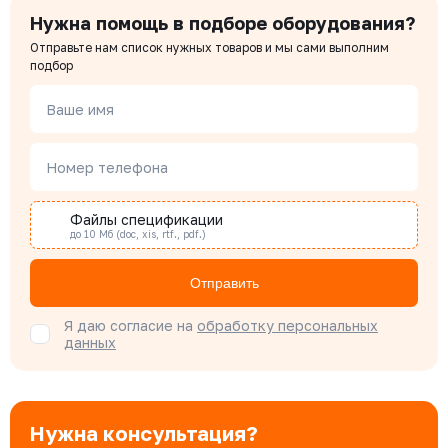
Нужна помощь в подборе оборудования?
Отправьте нам список нужных товаров и мы сами выполним
Чердаков Александр
подбор
Менеджер по проектным продажам
Ваше имя
Наталья Гомонова
Номер телефона
Специалист отдела снабжения
Файлы спецификации
до 10 Мб (doc, xis, rtf., pdf.)
Бондарюк Евгения
Специалист отдела продаж
Отправить
Я даю согласие на
обработку персональных
данных
Нужна консультация?