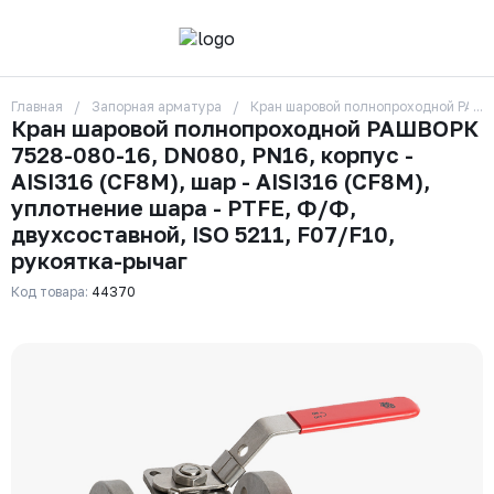
Главная
Запорная арматура
Кран шаровой полнопроходной РАШВОР
О компании
Кран шаровой полнопроходной РАШВОРК
Контакты
7528-080-16, DN080, PN16, корпус -
Бренды
Отзывы
AISI316 (CF8М), шар - AISI316 (CF8М),
Сотрудники
уплотнение шара - PTFE, Ф/Ф,
Вакансии
двухсоставной, ISO 5211, F07/F10,
Доставка
рукоятка-рычаг
Оплата
Вопрос-ответ
Код товара:
44370
Гарантии
Новости
Реквизиты
+7 (495) 215-24-81
zakaz325@ks-rus.com
Заказать звонок
Email для связи
Одинцово, Внуковская 9, пав. 31
Пункт выдачи заказов