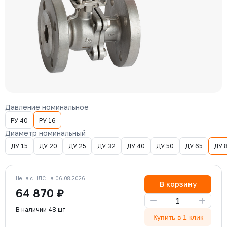
Давление номинальное
РУ 40
РУ 16
Диаметр номинальный
ДУ 15
ДУ 20
ДУ 25
ДУ 32
ДУ 40
ДУ 50
ДУ 65
ДУ 
Цена с НДС на 06.08.2026
В корзину
64 870 ₽
−
+
В наличии 48 шт
Купить в 1 клик