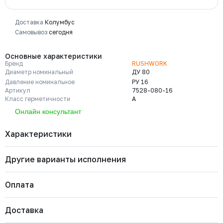
Доставка
Колумбус
Самовывоз
сегодня
Основные характеристики
Бренд
RUSHWORK
Диаметр номинальный
ДУ 80
Давление номинальное
РУ 16
Артикул
7528-080-16
Класс герметичности
A
Онлайн консультант
Характеристики
Другие варианты исполнения
Бренд
RUSHWORK
Диаметр номинальный
ДУ 80
Давление номинальное
РУ 16
Оплата
Артикул
7528-080-16
Класс герметичности
A
7528-200-16
Марка материала корпуса
Нерж. сталь CF8M
Давление номинальное
Диаметр номинальный
Наличие
Доставка
Марка материала уплотнения
PTFE
Важно: Отгрузка товара производится после 100%
РУ 16
ДУ 200
Есть
запирающего элемента