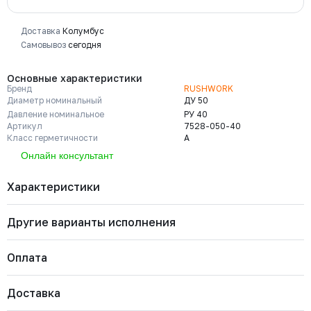
Доставка
Колумбус
Самовывоз
сегодня
Основные характеристики
Бренд
RUSHWORK
Диаметр номинальный
ДУ 50
Давление номинальное
РУ 40
Артикул
7528-050-40
Класс герметичности
A
Онлайн консультант
Характеристики
Другие варианты исполнения
Бренд
RUSHWORK
Диаметр номинальный
ДУ 50
Давление номинальное
РУ 40
Оплата
Артикул
7528-050-40
Класс герметичности
A
7528-200-16
Марка материала корпуса
Нерж. сталь CF8M
Давление номинальное
Диаметр номинальный
Наличие
Доставка
Марка материала уплотнения
PTFE
Важно: Отгрузка товара производится после 100%
РУ 16
ДУ 200
Есть
запирающего элемента