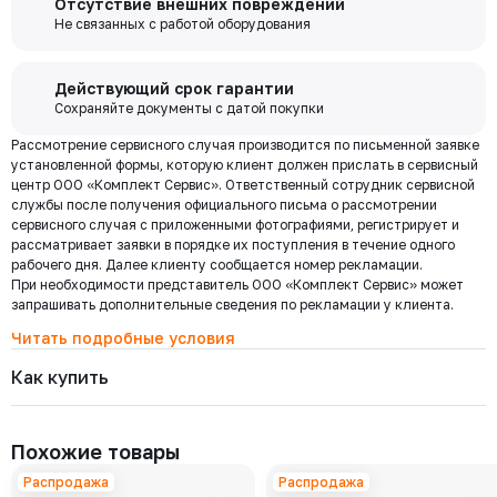
Отсутствие внешних повреждений
выходя из дома переводите деньги со счета на счет, оплачивайте
7528-080-16
забор груза в выбранной вами транспортной компании.
Не связанных с работой оборудования
Давление номинальное
Диаметр номинальный
Наличие
покупки и выполняйте другие банковские операции.
РУ 16
ДУ 80
Есть
Цена с НДС
Купить
64 870 ₽
Бесплатная
Действующий срок гарантии
доставка по
Сохраняйте документы с датой покупки
Мы используем ЭДО Контур.Диадок.
Москве и
Рассмотрение сервисного случая производится по письменной заявке
Обмен документами через Диадок это обмен и подписание
7528-065-16
области при
Давление номинальное
Диаметр номинальный
Наличие
установленной формы, которую клиент должен прислать в сервисный
любых документов без дублирования на бумаге. Приглашаем Вас
РУ 16
ДУ 65
Есть
центр ООО «Комплект Сервис». Ответственный сотрудник сервисной
приступить к работе по обмену документами в электронном
заказе от 30
Цена с НДС
службы после получения официального письма о рассмотрении
виде.
Купить
000 ₽
49 391 ₽
сервисного случая с приложенными фотографиями, регистрирует и
Подробнее
рассматривает заявки в порядке их поступления в течение одного
рабочего дня. Далее клиенту сообщается номер рекламации.
При необходимости представитель ООО «Комплект Сервис» может
7528-040-40
Региональная доставка
Давление номинальное
Диаметр номинальный
Наличие
запрашивать дополнительные сведения по рекламации у клиента.
Мы стремимся сократить издержки по доставке заказов для наших
РУ 40
ДУ 40
Есть
клиентов!
Читать подробные условия
Цена с НДС
Купить
Поэтому предлагаем бесплатно доставить Ваш товар до ТК в г.
24 696 ₽
Как купить
Москве. Условия доставки до терминалов ТК в других городах
уточняйте у менеджера.
Стоимость доставки зависит от тарифов транспортной компании, веса,
7528-032-40
габаритов и конечного пункта назначения. Услуги по доставке от
Давление номинальное
Диаметр номинальный
Наличие
Похожие товары
терминала ТК оплачиваются отдельно.
РУ 40
ДУ 32
Есть
Цена с НДС
Распродажа
Распродажа
Купить
19 142 ₽