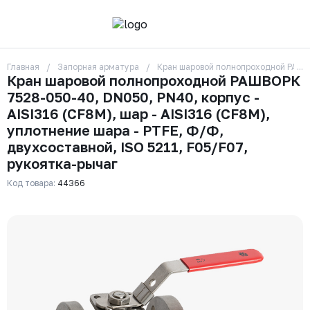
Главная
Запорная арматура
Кран шаровой полнопроходной РАШВОР
О компании
Кран шаровой полнопроходной РАШВОРК
Контакты
7528-050-40, DN050, PN40, корпус -
Бренды
Отзывы
AISI316 (CF8М), шар - AISI316 (CF8М),
Сотрудники
уплотнение шара - PTFE, Ф/Ф,
Вакансии
двухсоставной, ISO 5211, F05/F07,
Доставка
рукоятка-рычаг
Оплата
Вопрос-ответ
Код товара:
44366
Гарантии
Новости
Реквизиты
+7 (495) 215-24-81
zakaz325@ks-rus.com
Заказать звонок
Email для связи
Одинцово, Внуковская 9, пав. 31
Пункт выдачи заказов