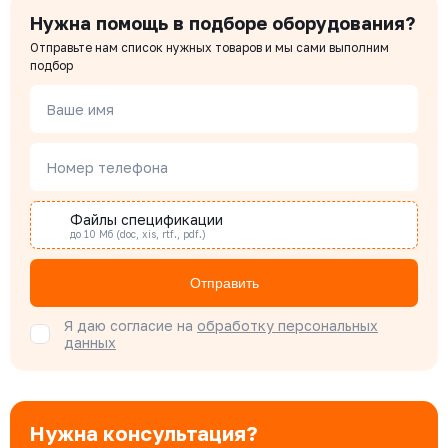
Нужна помощь в подборе оборудования?
Отправьте нам список нужных товаров и мы сами выполним
Чердаков Александр
подбор
Менеджер по проектным продажам
Ваше имя
Наталья Гомонова
Номер телефона
Специалист отдела снабжения
Файлы спецификации
до 10 Мб (doc, xis, rtf., pdf.)
Бондарюк Евгения
Специалист отдела продаж
Отправить
Я даю согласие на
обработку персональных
данных
Нужна консультация?