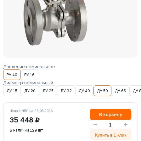
Давление номинальное
РУ 40
РУ 16
Диаметр номинальный
ДУ 15
ДУ 20
ДУ 25
ДУ 32
ДУ 40
ДУ 50
ДУ 65
ДУ 
Цена с НДС на 06.08.2026
В корзину
35 448 ₽
−
+
В наличии 129 шт
Купить в 1 клик