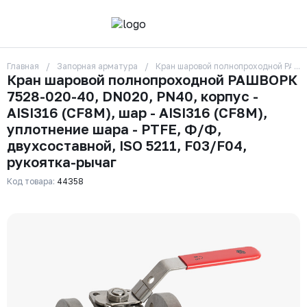
Главная
Запорная арматура
Кран шаровой полнопроходной РАШВОР
О компании
Кран шаровой полнопроходной РАШВОРК
Контакты
7528-020-40, DN020, PN40, корпус -
Бренды
Отзывы
AISI316 (CF8М), шар - AISI316 (CF8М),
Сотрудники
уплотнение шара - PTFE, Ф/Ф,
Вакансии
двухсоставной, ISO 5211, F03/F04,
Доставка
рукоятка-рычаг
Оплата
Вопрос-ответ
Код товара:
44358
Гарантии
Новости
Реквизиты
+7 (495) 215-24-81
zakaz325@ks-rus.com
Заказать звонок
Email для связи
Одинцово, Внуковская 9, пав. 31
Пункт выдачи заказов