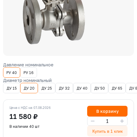
Давление номинальное
РУ 40
РУ 16
Диаметр номинальный
ДУ 15
ДУ 20
ДУ 25
ДУ 32
ДУ 40
ДУ 50
ДУ 65
ДУ 
Цена с НДС на 07.08.2026
В корзину
11 580 ₽
−
+
В наличии 40 шт
Купить в 1 клик