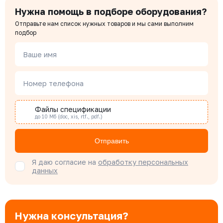
Нужна помощь в подборе оборудования?
Отправьте нам список нужных товаров и мы сами выполним
Чердаков Александр
подбор
Менеджер по проектным продажам
Ваше имя
Наталья Гомонова
Номер телефона
Специалист отдела снабжения
Файлы спецификации
до 10 Мб (doc, xis, rtf., pdf.)
Бондарюк Евгения
Специалист отдела продаж
Отправить
Я даю согласие на
обработку персональных
данных
Нужна консультация?