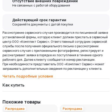
Отсутствие внешних повреждений
выходя из дома переводите деньги со счета на счет, оплачивайте
7528-080-16
забор груза в выбранной вами транспортной компании.
Не связанных с работой оборудования
Давление номинальное
Диаметр номинальный
Наличие
покупки и выполняйте другие банковские операции.
РУ 16
ДУ 80
Есть
Цена с НДС
Купить
64 870 ₽
Бесплатная
Действующий срок гарантии
доставка по
Сохраняйте документы с датой покупки
Мы используем ЭДО Контур.Диадок.
Москве и
Рассмотрение сервисного случая производится по письменной заявке
Обмен документами через Диадок это обмен и подписание
7528-065-16
области при
Давление номинальное
Диаметр номинальный
Наличие
установленной формы, которую клиент должен прислать в сервисный
любых документов без дублирования на бумаге. Приглашаем Вас
РУ 16
ДУ 65
Есть
центр ООО «Комплект Сервис». Ответственный сотрудник сервисной
приступить к работе по обмену документами в электронном
заказе от 30
Цена с НДС
службы после получения официального письма о рассмотрении
виде.
Купить
000 ₽
49 391 ₽
сервисного случая с приложенными фотографиями, регистрирует и
Подробнее
рассматривает заявки в порядке их поступления в течение одного
рабочего дня. Далее клиенту сообщается номер рекламации.
При необходимости представитель ООО «Комплект Сервис» может
7528-050-40
Региональная доставка
Давление номинальное
Диаметр номинальный
Наличие
запрашивать дополнительные сведения по рекламации у клиента.
Мы стремимся сократить издержки по доставке заказов для наших
РУ 40
ДУ 50
Есть
клиентов!
Читать подробные условия
Цена с НДС
Купить
Поэтому предлагаем бесплатно доставить Ваш товар до ТК в г.
35 448 ₽
Как купить
Москве. Условия доставки до терминалов ТК в других городах
уточняйте у менеджера.
Стоимость доставки зависит от тарифов транспортной компании, веса,
7528-040-40
габаритов и конечного пункта назначения. Услуги по доставке от
Давление номинальное
Диаметр номинальный
Наличие
Похожие товары
терминала ТК оплачиваются отдельно.
РУ 40
ДУ 40
Есть
Цена с НДС
Распродажа
Распродажа
Купить
24 696 ₽