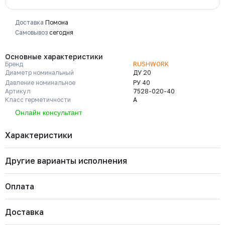
Доставка
Помона
Самовывоз
сегодня
Основные характеристики
Бренд
RUSHWORK
Диаметр номинальный
ДУ 20
Давление номинальное
РУ 40
Артикул
7528-020-40
Класс герметичности
A
Онлайн консультант
Характеристики
Другие варианты исполнения
Бренд
RUSHWORK
Диаметр номинальный
ДУ 20
Давление номинальное
РУ 40
Оплата
Артикул
7528-020-40
Класс герметичности
A
7528-200-16
Марка материала корпуса
Нерж. сталь CF8M
Давление номинальное
Диаметр номинальный
Наличие
Доставка
Марка материала уплотнения
PTFE
Важно: Отгрузка товара производится после 100%
РУ 16
ДУ 200
Есть
запирающего элемента