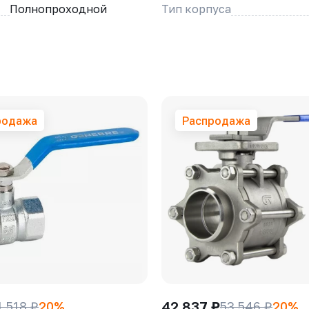
Полнопроходной
Тип корпуса
родажа
Распродажа
42 837 ₽
1 518 ₽
20%
53 546 ₽
20%