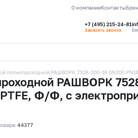
О компании
Контакты
Бре
+7 (495) 215-24-81
in
Заказать звонок
Em
ой полнопроходной РАШВОРК 7528-200-16 DN200 PN16,
проходной РАШВОРК 752
/ PTFE, Ф/Ф, с электро
овара:
44377