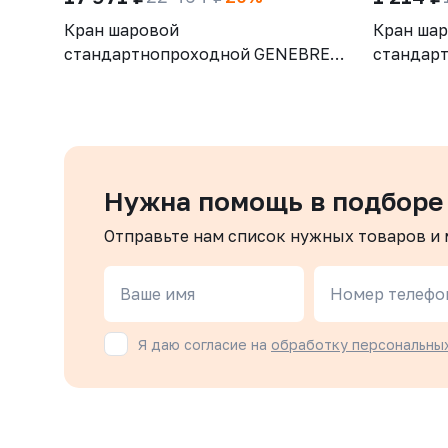
Кран шаровой
Кран ша
стандартнопроходной GENEBRE
стандар
3028 12, DN100, PN25, корпус -
3028 07,
латунь (CW617N), шар - латунь
латунь (
(CW617N), уплотнение шара - PTFE,
(CW617N)
ВР/ВР, рукоятка-рычаг, резьба
ВР/ВР, р
BSPP
BSPP
Нужна помощь в подборе
Отправьте нам список нужных товаров и
Ваше имя
Номер телефо
Я даю согласие на
обработку персональны