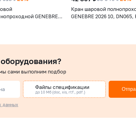
ровой
Кран шаровой полнопрох
тнопроходной GENEBRE
GENEBRE 2026 10, DN065, 
 DN032, PN25, корпус -
корпус - AISI316 (CF8М), ш
CW617N), шар - латунь
AISI316 (CF8М), уплотнени
, уплотнение шара - PTFE,
PTFE + 15% GF, СВ/СВ,
укоятка-рычаг, резьба
трехсоставной, ISO 5211, 
рукоятка-рычаг
 оборудования?
 мы сами выполним подбор
Файлы спецификации
на
Отпра
до 10 Мб (doc, xis, rtf., pdf.)
х данных