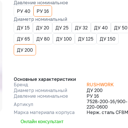
Давление номинальное
РУ 40
РУ 16
Диаметр номинальный
ДУ 15
ДУ 20
ДУ 25
ДУ 32
ДУ 40
ДУ 50
ДУ 65
ДУ 80
ДУ 100
ДУ 125
ДУ 150
ДУ 200
Основные характеристики
Бренд
RUSHWORK
Диаметр номинальный
ДУ 200
Давление номинальное
РУ 16
7528-200-16/900-
Артикул
220-0600
Марка материала корпуса
Нерж. сталь CF8
Онлайн консультант