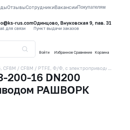
нды
Отзывы
Сотрудники
Вакансии
Покупателям
fo@ks-rus.com
Одинцово, Внуковская 9, пав. 31
ail для связи
Пункт выдачи заказов
Войти
Избранное
Сравнение
Корзина
 CF8M / CF8M / PTFE, Ф/Ф, с электроприводом РАШВО
8-200-16 DN200
приводом РАШВОРК