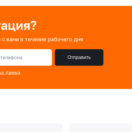
тация?
 с вами в течение рабочего дня
телефона
Отправить
ых данных