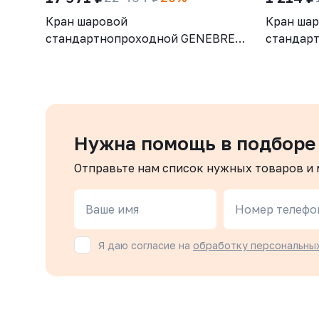
Кран шаровой
Кран ша
стандартнопроходной GENEBRE
стандар
3028 12, DN100, PN25, корпус -
3028 07,
латунь (CW617N), шар - латунь
латунь (
(CW617N), уплотнение шара - PTFE,
(CW617N)
ВР/ВР, рукоятка-рычаг, резьба
ВР/ВР, р
BSPP
BSPP
Нужна помощь в подборе
Отправьте нам список нужных товаров и
Ваше имя
Номер телефо
Я даю согласие на
обработку персональны