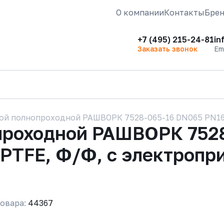
О компании
Контакты
Бре
+7 (495) 215-24-81
in
Заказать звонок
Em
ой полнопроходной РАШВОРК 7528-065-16 DN065 PN16,
проходной РАШВОРК 752
/ PTFE, Ф/Ф, с электро
овара:
44367