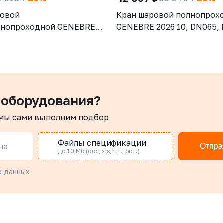
ровой
Кран шаровой полнопрох
тнопроходной GENEBRE
GENEBRE 2026 10, DN065, 
 DN032, PN25, корпус -
корпус - AISI316 (CF8М), ш
CW617N), шар - латунь
AISI316 (CF8М), уплотнени
, уплотнение шара - PTFE,
PTFE + 15% GF, СВ/СВ,
укоятка-рычаг, резьба
трехсоставной, ISO 5211, 
рукоятка-рычаг
 оборудования?
 мы сами выполним подбор
Файлы спецификации
на
Отпра
до 10 Мб (doc, xis, rtf., pdf.)
х данных