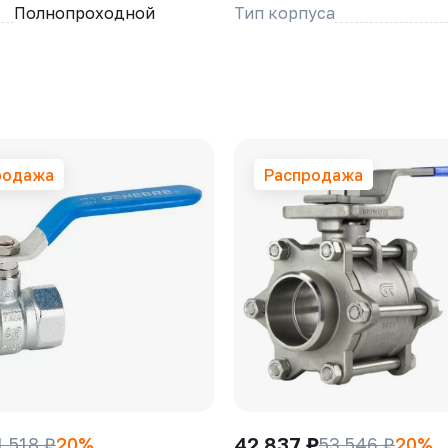
Полнопроходной
Тип корпуса
родажа
Распродажа
42 837 ₽
1 518 ₽
20%
53 546 ₽
20%