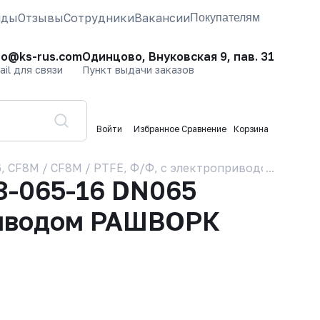
нды
Отзывы
Сотрудники
Вакансии
Покупателям
fo@ks-rus.com
Одинцово, Внуковская 9, пав. 31
ail для связи
Пункт выдачи заказов
Войти
Избранное
Сравнение
Корзина
 CF8M / CF8M / PTFE, Ф/Ф, с электроприводом РАШВО
8-065-16 DN065
приводом РАШВОРК