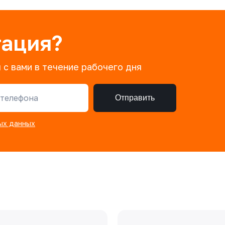
тация?
 с вами в течение рабочего дня
телефона
Отправить
ых данных