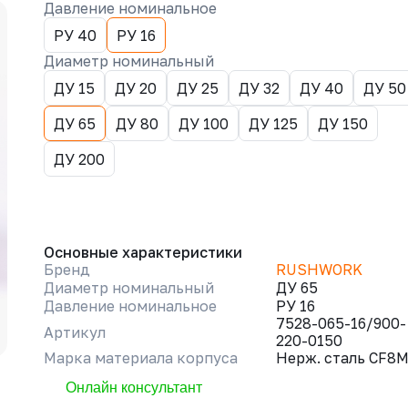
Давление номинальное
РУ 40
РУ 16
Диаметр номинальный
ДУ 15
ДУ 20
ДУ 25
ДУ 32
ДУ 40
ДУ 50
ДУ 65
ДУ 80
ДУ 100
ДУ 125
ДУ 150
ДУ 200
Основные характеристики
Бренд
RUSHWORK
Диаметр номинальный
ДУ 65
Давление номинальное
РУ 16
7528-065-16/900-
Артикул
220-0150
Марка материала корпуса
Нерж. сталь CF8
Онлайн консультант