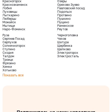
Красногорск
Озеры
Краснознаменск
Орехово Зуево
Лобня
Павловский посад
Луховицы
Подольск
Лыткарино
Протвино
Люберцы
Пушкино
Можайск
Пущино
Мытищи
Раменское
Наро-Фоминск
Реутов
Руза
Черноголовка
Сергиев Посад
Чехов
Серпухов
Шатура
Солнечногорск
Щербинка
Ступино
Щелково
Сходня
Электрогорск
Талдом
Электросталь
Троицк
Фрязино
Химки
Хотьково
Показать все