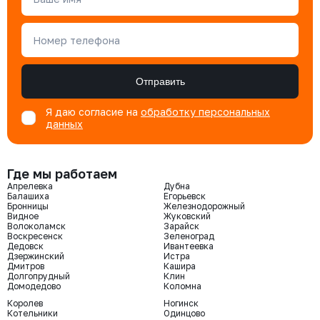
Номер телефона
Отправить
Я даю согласие на
обработку персональных
данных
Где мы работаем
Апрелевка
Дубна
Балашиха
Егорьевск
Бронницы
Железнодорожный
Видное
Жуковский
Волоколамск
Зарайск
Воскресенск
Зеленоград
Дедовск
Ивантеевка
Дзержинский
Истра
Дмитров
Кашира
Долгопрудный
Клин
Домодедово
Коломна
Королев
Ногинск
Котельники
Одинцово