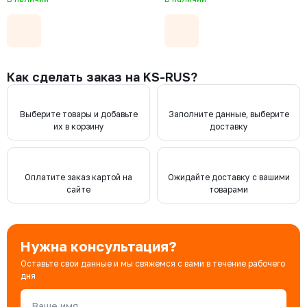
трехсоставной, ISO 5211, F07/F10,
трехсоставной, ISO 5211, F03,
рукоятка-рычаг
рукоятка-рычаг
Как сделать заказ на KS-RUS?
Выберите товары и добавьте
Заполните данные, выберите
их в корзину
доставку
Оплатите заказ картой на
Ожидайте доставку с вашими
сайте
товарами
Нужна консультация?
Оставьте свои данные и мы свяжемся с вами в течение рабочего
дня
Ваше имя