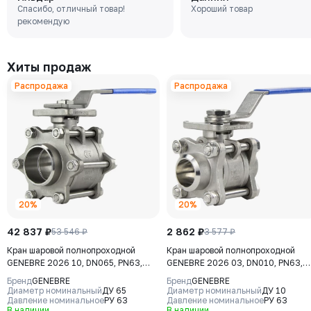
Спасибо, отличный товар!
Хороший товар
15 (GGG40), уплотнение -
Tmax=110°C Ф/Ф
рекомендую
EPDM, М/Ф, рукоятка
Хиты продаж
Распродажа
Распродажа
20%
20%
42 837 ₽
2 862 ₽
53 546 ₽
3 577 ₽
Кран шаровой полнопроходной
Кран шаровой полнопроходной
GENEBRE 2026 10, DN065, PN63,
GENEBRE 2026 03, DN010, PN63,
корпус - AISI316 (CF8М), шар -
корпус - AISI316 (CF8М), шар -
Бренд
GENEBRE
Бренд
GENEBRE
AISI316 (CF8М), уплотнение шара -
AISI316 (CF8М), уплотнение шара 
Диаметр номинальный
ДУ 65
Диаметр номинальный
ДУ 10
PTFE + 15% GF, СВ/СВ,
Давление номинальное
РУ 63
PTFE + 15% GF, СВ/СВ,
Давление номинальное
РУ 63
В наличии
В наличии