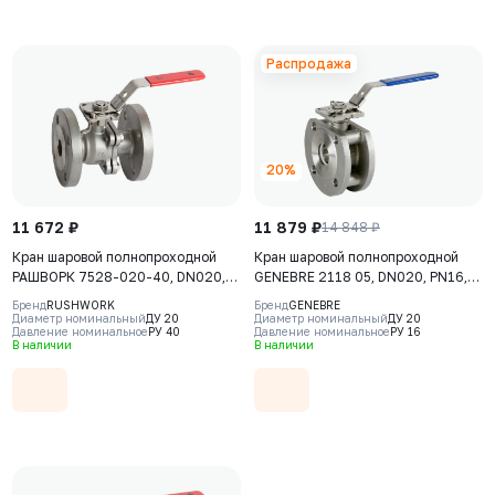
Распродажа
20%
11 672 ₽
11 879 ₽
14 848 ₽
Кран шаровой полнопроходной
Кран шаровой полнопроходной
РАШВОРК 7528-020-40, DN020,
GENEBRE 2118 05, DN020, PN16,
PN40, корпус - AISI316 (CF8М),
корпус - CF8M, шар - CF8M,
Бренд
RUSHWORK
Бренд
GENEBRE
шар - AISI316 (CF8М), уплотнение
уплотнение шара - PTFE+15% GF,
Диаметр номинальный
ДУ 20
Диаметр номинальный
ДУ 20
Давление номинальное
РУ 40
Давление номинальное
РУ 16
шара - PTFE, Ф/Ф, двухсоставной,
М/Ф, ISO 5211, F03/F04,
В наличии
В наличии
ISO 5211, F03/F04, рукоятка-
рукоятка-рычаг
рычаг