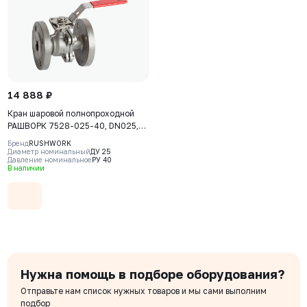
14 888 ₽
Кран шаровой полнопроходной
РАШВОРК 7528-025-40, DN025,
PN40, корпус - AISI316 (CF8М),
Бренд
RUSHWORK
шар - AISI316 (CF8М), уплотнение
Диаметр номинальный
ДУ 25
Давление номинальное
РУ 40
шара - PTFE, Ф/Ф, двухсоставной,
В наличии
ISO 5211, F04/F05, рукоятка-
рычаг
Нужна помощь в подборе оборудования?
Отправьте нам список нужных товаров и мы сами выполним
подбор