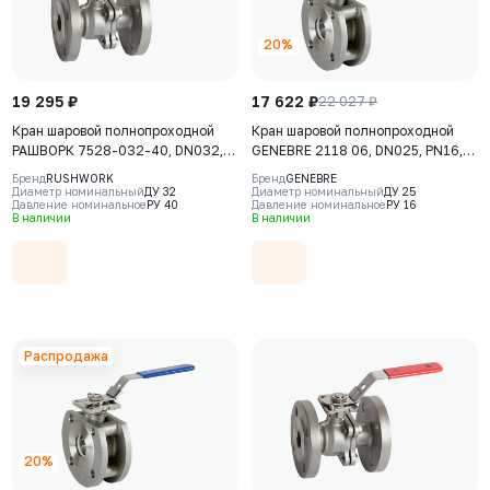
20%
19 295 ₽
17 622 ₽
22 027 ₽
Кран шаровой полнопроходной
Кран шаровой полнопроходной
РАШВОРК 7528-032-40, DN032,
GENEBRE 2118 06, DN025, PN16,
PN40, корпус - AISI316 (CF8М),
корпус - CF8M, шар - CF8M,
Бренд
RUSHWORK
Бренд
GENEBRE
шар - AISI316 (CF8М), уплотнение
уплотнение шара - PTFE+15% GF,
Диаметр номинальный
ДУ 32
Диаметр номинальный
ДУ 25
Давление номинальное
РУ 40
Давление номинальное
РУ 16
шара - PTFE, Ф/Ф, двухсоставной,
М/Ф, ISO 5211, F04/F05,
В наличии
В наличии
ISO 5211, F04/F05, рукоятка-
рукоятка-рычаг
рычаг
Распродажа
20%