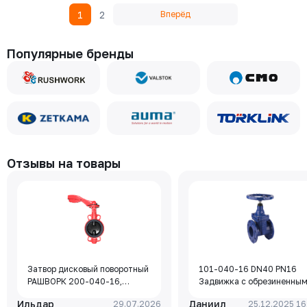
1
2
Вперёд
Популярные бренды
Отзывы на товары
Затвор дисковый поворотный
101-040-16 DN40 PN16
РАШВОРК 200-040-16,
Задвижка с обрезиненны
DN040, PN16, корпус - GJL-
клином Rushwork, корпус-
Ильдар
Даниил
29.07.2026
25.12.2025 16
250 (GG25), диск - GJS-400-
чугун, клин-EPDM,