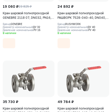
19 060 ₽
24 892 ₽
23 825 ₽
Кран шаровой полнопроходной
Кран шаровой полнопроходной
GENEBRE 2118 07, DN032, PN16,
РАШВОРК 7528-040-40, DN040,
корпус - AISI316 (CF8М), шар -
PN40, корпус - AISI316 (CF8М),
Бренд
GENEBRE
Бренд
RUSHWORK
AISI316 (CF8М), уплотнение шара
шар - AISI316 (CF8М), уплотнение
Диаметр номинальный
ДУ 32
Диаметр номинальный
ДУ 40
Давление номинальное
РУ 16
Давление номинальное
РУ 40
- PTFE + 15% GF, М/Ф, ISO 5211,
шара - PTFE, Ф/Ф, двухсоставной,
В наличии
В наличии
F04/F05, рукоятка-рычаг
ISO 5211, F05/F07, рукоятка-
рычаг
35 730 ₽
49 784 ₽
Кран шаровой полнопроходной
Кран шаровой полнопроходной