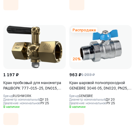
Распродажа
20%
1 197 ₽
963 ₽
1 203 ₽
Кран пробковый для манометра
Кран шаровой полнопроходной
РАШВОРК 777-015-25, DN015,
GENEBRE 3046 05, DN020, PN25,
PN25, корпус - латунь (CW617N),
корпус - латунь (CW617N), шар -
Бренд
RUSHWORK
Бренд
GENEBRE
конус - латунь (CW617N),
латунь (CW617N), уплотнение
Диаметр номинальный
ДУ 15
Диаметр номинальный
ДУ 20
Давление номинальное
РУ 25
Давление номинальное
РУ 25
уплотнение - Viton, ВР/ВР, BSPP,
шара - PTFE, НР/ВР, с накидной
В наличии
В наличии
рукоятка-рычаг
гайкой "американка", ручка-
бабочка, резьба BSPP