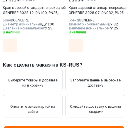
Кран шаровой стандартнопроходной
Кран шаровой стандартнопроходн
GENEBRE 3028 12, DN100, PN25,
GENEBRE 3028 07, DN032, PN25,
корпус - латунь (CW617N), шар -
корпус - латунь (CW617N), шар -
Бренд
GENEBRE
Бренд
GENEBRE
латунь (CW617N), уплотнение шара
латунь (CW617N), уплотнение ша
Диаметр номинальный
ДУ 100
Диаметр номинальный
ДУ 32
- PTFE, ВР/ВР, рукоятка-рычаг,
Давление номинальное
РУ 25
- PTFE, ВР/ВР, рукоятка-рычаг,
Давление номинальное
РУ 25
В наличии
В наличии
резьба BSPP
резьба BSPP
Как сделать заказ на KS-RUS?
Выберите товары и добавьте
Заполните данные, выберите
их в корзину
доставку
Оплатите заказ картой на
Ожидайте доставку с вашими
сайте
товарами