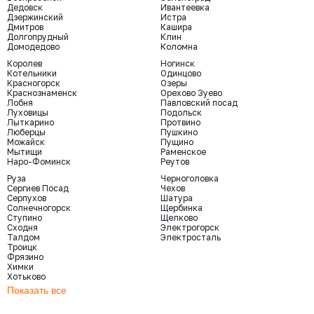
Дедовск
Ивантеевка
Дзержинский
Истра
Дмитров
Кашира
Долгопрудный
Клин
Домодедово
Коломна
Королев
Ногинск
Котельники
Одинцово
Красногорск
Озеры
Краснознаменск
Орехово Зуево
Лобня
Павловский посад
Луховицы
Подольск
Лыткарино
Протвино
Люберцы
Пушкино
Можайск
Пущино
Мытищи
Раменское
Наро-Фоминск
Реутов
Руза
Черноголовка
Сергиев Посад
Чехов
Серпухов
Шатура
Солнечногорск
Щербинка
Ступино
Щелково
Сходня
Электрогорск
Талдом
Электросталь
Троицк
Фрязино
Химки
Хотьково
Показать все