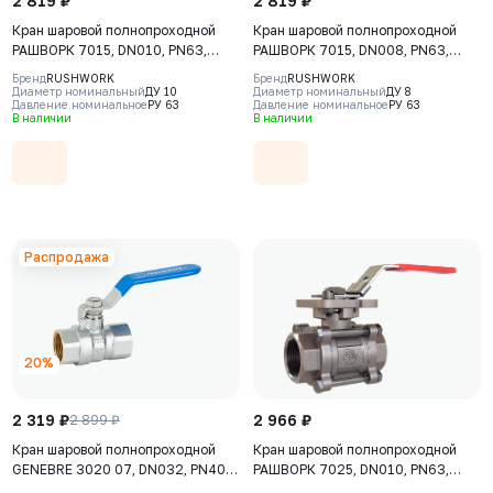
2 819 ₽
2 819 ₽
Кран шаровой полнопроходной
Кран шаровой полнопроходной
РАШВОРК 7015, DN010, PN63,
РАШВОРК 7015, DN008, PN63,
корпус - CF8M, шар - AISI316,
корпус - CF8M, шар - AISI316,
Бренд
RUSHWORK
Бренд
RUSHWORK
уплотнение шара - PTFE, ВР/ВР,
уплотнение шара - PTFE, ВР/ВР,
Диаметр номинальный
ДУ 10
Диаметр номинальный
ДУ 8
Давление номинальное
РУ 63
Давление номинальное
РУ 63
двухсоставной, ISO 5211, F03,
двухсоставной, ISO 5211, F03,
В наличии
В наличии
рукоятка-рычаг
рукоятка-рычаг
Распродажа
20%
2 319 ₽
2 966 ₽
2 899 ₽
Кран шаровой полнопроходной
Кран шаровой полнопроходной
GENEBRE 3020 07, DN032, PN40,
РАШВОРК 7025, DN010, PN63,
корпус - латунь (CW617N), шар -
корпус - CF8M, шар - AISI316,