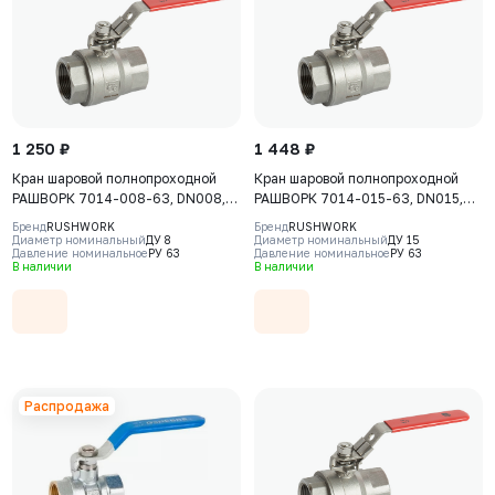
1 250 ₽
1 448 ₽
Кран шаровой полнопроходной
Кран шаровой полнопроходной
РАШВОРК 7014-008-63, DN008,
РАШВОРК 7014-015-63, DN015,
PN63, корпус - AISI316 (CF8М),
PN63, корпус - AISI316 (CF8М),
Бренд
RUSHWORK
Бренд
RUSHWORK
шар - AISI316 (CF8М), уплотнение
шар - AISI316 (CF8М), уплотнение
Диаметр номинальный
ДУ 8
Диаметр номинальный
ДУ 15
Давление номинальное
РУ 63
Давление номинальное
РУ 63
шара - PTFE, ВР/ВР,
шара - PTFE, ВР/ВР,
В наличии
В наличии
двухсоставной, рукоятка-рычаг,
двухсоставной, рукоятка-рычаг,
резьба BSPP
резьба BSPP
Распродажа