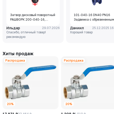
Затвор дисковый поворотный
101-040-16 DN40 PN16
РАШВОРК 200-040-16,
Задвижка с обрезиненны
DN040, PN16, корпус - GJL-
клином Rushwork, корпус-
Ильдар
Даниил
29.07.2026
25.12.2025 16
250 (GG25), диск - GJS-400-
чугун, клин-EPDM,
Спасибо, отличный товар!
Хороший товар
15 (GGG40), уплотнение -
Tmax=110°C Ф/Ф
рекомендую
EPDM, М/Ф, рукоятка
Хиты продаж
Распродажа
Распродажа
20%
20%
17 971 ₽
1 208 ₽
22 464 ₽
1 510 ₽