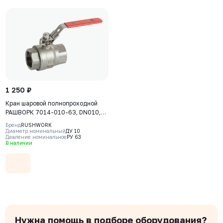
1 250 ₽
Кран шаровой полнопроходной
РАШВОРК 7014-010-63, DN010,
PN63, корпус - AISI316 (CF8М),
Бренд
RUSHWORK
шар - AISI316 (CF8М), уплотнение
Диаметр номинальный
ДУ 10
Давление номинальное
РУ 63
шара - PTFE, ВР/ВР,
В наличии
двухсоставной, рукоятка-рычаг,
резьба BSPP
Нужна помощь в подборе оборудования?