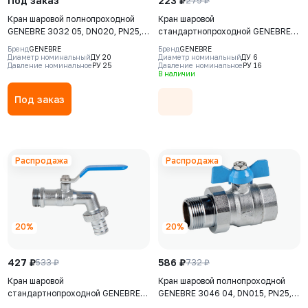
Под заказ
223 ₽
279 ₽
Кран шаровой полнопроходной
Кран шаровой
GENEBRE 3032 05, DN020, PN25,
стандартнопроходной GENEBRE
корпус - латунь (CW617N), шар -
3097 01, DN006, PN16, корпус -
Бренд
GENEBRE
Бренд
GENEBRE
латунь (CW617N), уплотнение
латунь (CW617N), шар - латунь
Диаметр номинальный
ДУ 20
Диаметр номинальный
ДУ 6
Давление номинальное
РУ 25
Давление номинальное
РУ 16
шара - PTFE, ВР/ВР, с отверстием
(CW617N), уплотнение шара -
В наличии
под спускной клапан, рукоятка-
PTFE, НР/ВР, рукоятка-рычаг,
рычаг
резьба BSPP
Под заказ
Распродажа
Распродажа
20%
20%
427 ₽
586 ₽
533 ₽
732 ₽
Кран шаровой
Кран шаровой полнопроходной
стандартнопроходной GENEBRE
GENEBRE 3046 04, DN015, PN25,
3059 04, DN015, PN16, корпус -
корпус - латунь (CW617N), шар -