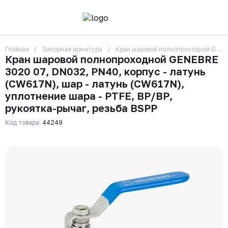
Главная
Запорная арматура
Кран шаровой полнопроходной GENEBR
О компании
Кран шаровой полнопроходной GENEBRE
Контакты
3020 07, DN032, PN40, корпус - латунь
Бренды
Отзывы
(CW617N), шар - латунь (CW617N),
Сотрудники
уплотнение шара - PTFE, ВР/ВР,
Вакансии
рукоятка-рычаг, резьба BSPP
Доставка
Оплата
Код товара:
44249
Вопрос-ответ
Гарантии
Новости
Реквизиты
+7 (495) 215-24-81
zakaz325@ks-rus.com
Заказать звонок
Email для связи
Одинцово, Внуковская 9, пав. 31
Пункт выдачи заказов