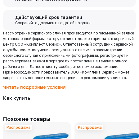
покупки и выполняйте другие банковские операции.
Бесплатная
Действующий срок гарантии
доставка по
Сохраняйте документы с датой покупки
Мы используем ЭДО Контур.Диадок.
Москве и
Рассмотрение сервисного случая производится по письменной заявке
Обмен документами через Диадок это обмен и подписание
области при
установленной формы, которую клиент должен прислать в сервисный
любых документов без дублирования на бумаге. Приглашаем Вас
центр ООО «Комплект Сервис». Ответственный сотрудник сервисной
приступить к работе по обмену документами в электронном
заказе от 30
службы после получения официального письма о рассмотрении
виде.
000 ₽
сервисного случая с приложенными фотографиями, регистрирует и
Подробнее
рассматривает заявки в порядке их поступления в течение одного
рабочего дня. Далее клиенту сообщается номер рекламации.
При необходимости представитель ООО «Комплект Сервис» может
Региональная доставка
запрашивать дополнительные сведения по рекламации у клиента.
Мы стремимся сократить издержки по доставке заказов для наших
клиентов!
Читать подробные условия
Поэтому предлагаем бесплатно доставить Ваш товар до ТК в г.
Как купить
Москве. Условия доставки до терминалов ТК в других городах
уточняйте у менеджера.
Стоимость доставки зависит от тарифов транспортной компании, веса,
габаритов и конечного пункта назначения. Услуги по доставке от
Похожие товары
терминала ТК оплачиваются отдельно.
Распродажа
Распродажа
Самовывоз
Осуществляется с
8:00 до 17:30 после полной оплаты заказа и по