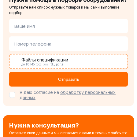
Отправьте нам список нужных товаров и мы сами выполним
Чердаков Александр
подбор
Менеджер по проектным продажам
Ваше имя
Наталья Гомонова
Номер телефона
Специалист отдела снабжения
Файлы спецификации
до 10 Мб (doc, xis, rtf., pdf.)
Бондарюк Евгения
Специалист отдела продаж
Отправить
Я даю согласие на
обработку персональных
данных
Нужна консультация?
Оставьте свои данные и мы свяжемся с вами в течение рабочего