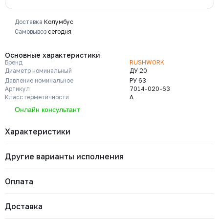
Доставка
Колумбус
Самовывоз
сегодня
Основные характеристики
Бренд
RUSHWORK
Диаметр номинальный
ДУ 20
Давление номинальное
РУ 63
Артикул
7014-020-63
Класс герметичности
A
Онлайн консультант
Характеристики
Другие варианты исполнения
Бренд
RUSHWORK
Диаметр номинальный
ДУ 20
Давление номинальное
РУ 63
Оплата
Артикул
7014-020-63
Класс герметичности
A
7014-065-63
Марка материала корпуса
Нерж. сталь CF8M
Давление номинальное
Диаметр номинальный
Наличие
Доставка
Марка материала уплотнения
PTFE
Важно: Отгрузка товара производится после 100%
РУ 63
ДУ 65
Есть
запирающего элемента