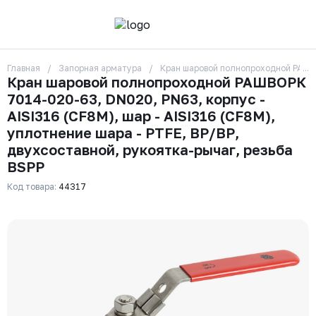
Главная
Запорная арматура
Кран шаровой полнопроходной РАШВОР
О компании
Кран шаровой полнопроходной РАШВОРК
Контакты
7014-020-63, DN020, PN63, корпус -
Бренды
Отзывы
AISI316 (CF8М), шар - AISI316 (CF8М),
Сотрудники
уплотнение шара - PTFE, ВР/ВР,
Вакансии
двухсоставной, рукоятка-рычаг, резьба
Доставка
BSPP
Оплата
Вопрос-ответ
Код товара:
44317
Гарантии
Новости
Реквизиты
+7 (495) 215-24-81
zakaz325@ks-rus.com
Заказать звонок
Email для связи
Одинцово, Внуковская 9, пав. 31
Пункт выдачи заказов