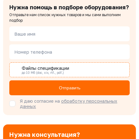
Нужна помощь в подборе оборудования?
Отправьте нам список нужных товаров и мы сами выполним
Чердаков Александр
подбор
Менеджер по проектным продажам
Ваше имя
Наталья Гомонова
Номер телефона
Специалист отдела снабжения
Файлы спецификации
до 10 Мб (doc, xis, rtf., pdf.)
Бондарюк Евгения
Специалист отдела продаж
Отправить
Я даю согласие на
обработку персональных
данных
Нужна консультация?