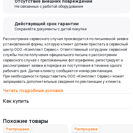
Отсутствие внешних повреждений
выходя из дома переводите деньги со счета на счет, оплачивайте
7014-025-63
забор груза в выбранной вами транспортной компании.
Не связанных с работой оборудования
Давление номинальное
Диаметр номинальный
Наличие
покупки и выполняйте другие банковские операции.
РУ 63
ДУ 25
Есть
Цена с НДС
Купить
3 007 ₽
Бесплатная
Действующий срок гарантии
доставка по
Сохраняйте документы с датой покупки
Мы используем ЭДО Контур.Диадок.
Москве и
Рассмотрение сервисного случая производится по письменной заявке
Обмен документами через Диадок это обмен и подписание
7014-015-63
области при
Давление номинальное
Диаметр номинальный
Наличие
установленной формы, которую клиент должен прислать в сервисный
любых документов без дублирования на бумаге. Приглашаем Вас
РУ 63
ДУ 15
Есть
центр ООО «Комплект Сервис». Ответственный сотрудник сервисной
приступить к работе по обмену документами в электронном
заказе от 30
Цена с НДС
службы после получения официального письма о рассмотрении
виде.
Купить
000 ₽
1 460 ₽
сервисного случая с приложенными фотографиями, регистрирует и
Подробнее
рассматривает заявки в порядке их поступления в течение одного
рабочего дня. Далее клиенту сообщается номер рекламации.
При необходимости представитель ООО «Комплект Сервис» может
7014-010-63
Региональная доставка
Давление номинальное
Диаметр номинальный
Наличие
запрашивать дополнительные сведения по рекламации у клиента.
Мы стремимся сократить издержки по доставке заказов для наших
РУ 63
ДУ 10
Есть
клиентов!
Читать подробные условия
Цена с НДС
Купить
Поэтому предлагаем бесплатно доставить Ваш товар до ТК в г.
1 260 ₽
Как купить
Москве. Условия доставки до терминалов ТК в других городах
уточняйте у менеджера.
Стоимость доставки зависит от тарифов транспортной компании, веса,
7014-008-63
габаритов и конечного пункта назначения. Услуги по доставке от
Давление номинальное
Диаметр номинальный
Наличие
Похожие товары
терминала ТК оплачиваются отдельно.
РУ 63
ДУ 8
Есть
Цена с НДС
Распродажа
Распродажа
Купить
1 260 ₽