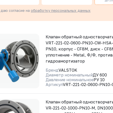
до 10 
 даю согласие на
обработку персональных данных
Клапан обратный одностворча
VRT-221-02-0600-PN10-CW-HSA
PN10, корпус - CF8M, диск - CF8
уплотнение - Metal, Ф/Ф, против
гидроамортизатор
Бренд
VALSTOK
Диаметр номинальный
ДУ 600
Давление номинальное
РУ 10
Артикул
VRT-221-02-0600-PN10
Клапан обратный одностворчат
VR-221-02-1000-PN10-M, DN1000