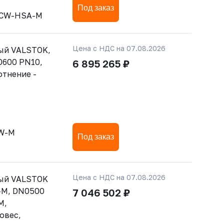
Под заказ
-CW-HSA-M
Цена с НДС на 07.08.2026
ый VALSTOK,
0600 PN10,
6 895 265 ₽
отнение -
CW-M
Под заказ
Цена с НДС на 07.08.2026
тый VALSTOK
-M, DN0500
7 046 502 ₽
M,
овес,