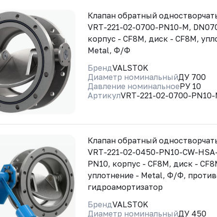
Клапан обратный одностворча
VRT-221-02-0700-PN10-M, DN07
корпус - CF8M, диск - CF8M, упл
Metal, Ф/Ф
Бренд
VALSTOK
Диаметр номинальный
ДУ 700
Давление номинальное
РУ 10
Артикул
VRT-221-02-0700-PN10
Клапан обратный одностворча
VRT-221-02-0450-PN10-CW-HSA
PN10, корпус - CF8M, диск - CF8
уплотнение - Metal, Ф/Ф, против
гидроамортизатор
Бренд
VALSTOK
Диаметр номинальный
ДУ 450