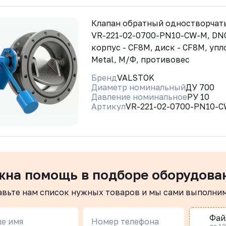
Клапан обратный одностворчат
VR-221-02-0700-PN10-CW-M, DN
корпус - CF8M, диск - CF8M, упл
Metal, М/Ф, противовес
Бренд
VALSTOK
Диаметр номинальный
ДУ 700
Давление номинальное
РУ 10
Артикул
VR-221-02-0700-PN10-
жна помощь в подборе оборудова
авьте нам список нужных товаров и мы сами выполни
Фай
е имя
Номер телефона