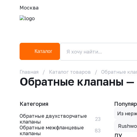
Москва
Каталог
Главная
Каталог товаров
Обратные кла
Обратные клапаны —
Категория
Популяр
Из нер
Обратные двухстворчатые
23
клапаны
Rushwo
Обратные межфланцевые
83
клапаны
ДУ