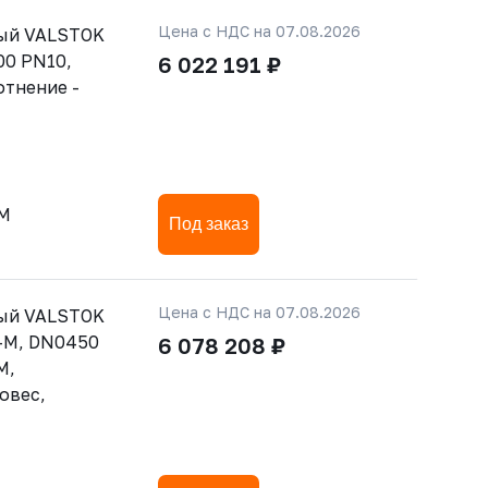
Цена с НДС на 07.08.2026
тый VALSTOK
00 PN10,
6 022 191 ₽
отнение -
-M
Под заказ
Цена с НДС на 07.08.2026
тый VALSTOK
-M, DN0450
6 078 208 ₽
M,
овес,