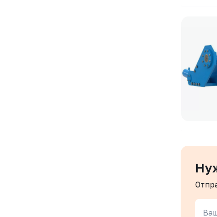
Ну
Отпр
Ваш