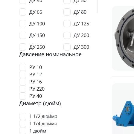
ДУ 40
ДУ 50
ДУ 65
ДУ 80
ДУ 100
ДУ 125
ДУ 150
ДУ 200
ДУ 250
ДУ 300
Давление номинальное
ДУ 350
ДУ 400
РУ 10
ДУ 450
ДУ 500
РУ 12
РУ 16
ДУ 600
ДУ 700
РУ 220
ДУ 800
ДУ 900
РУ 40
Диаметр (дюйм)
ДУ 1000
ДУ 1100
1 1/2 дюйма
ДУ 1200
1 1/4 дюйма
1 дюйм