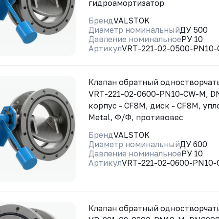
гидроамортизатор
Бренд
VALSTOK
Диаметр номинальный
ДУ 500
Давление номинальное
РУ 10
Артикул
VRT-221-02-0500-PN10
Клапан обратный одностворча
VRT-221-02-0600-PN10-CW-M, D
корпус - CF8M, диск - CF8M, упл
Metal, Ф/Ф, противовес
Бренд
VALSTOK
Диаметр номинальный
ДУ 600
Давление номинальное
РУ 10
Артикул
VRT-221-02-0600-PN10
Клапан обратный одностворчат