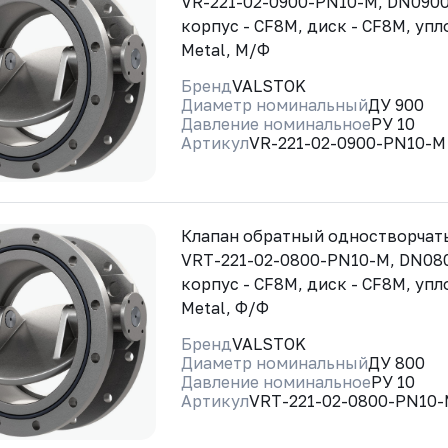
VR-221-02-0900-PN10-M, DN0900
корпус - CF8M, диск - CF8M, упл
Metal, М/Ф
Бренд
VALSTOK
Диаметр номинальный
ДУ 900
Давление номинальное
РУ 10
Артикул
VR-221-02-0900-PN10-M
Клапан обратный одностворча
VRT-221-02-0800-PN10-M, DN08
корпус - CF8M, диск - CF8M, упл
Metal, Ф/Ф
Бренд
VALSTOK
Диаметр номинальный
ДУ 800
Давление номинальное
РУ 10
Артикул
VRT-221-02-0800-PN10