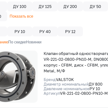
5
ДУ 100
ДУ 125
ДУ 200
ДУ 50
0
Показать все
РУ 10
РУ 40
РУ 12
анию
По скидке
Новинки
Клапан обратный одностворчат
VR-221-02-0800-PN10-M, DN0800
корпус - CF8M, диск - CF8M, упл
Metal, М/Ф
Бренд
VALSTOK
Диаметр номинальный
ДУ 800
Давление номинальное
РУ 10
Артикул
VR-221-02-0800-PN10-M