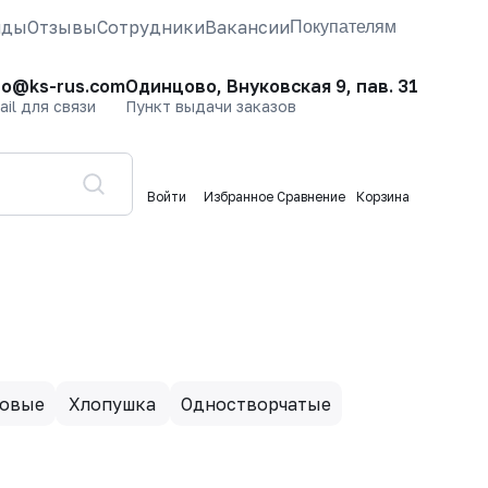
нды
Отзывы
Сотрудники
Вакансии
Покупателям
fo@ks-rus.com
Одинцово, Внуковская 9, пав. 31
ail для связи
Пункт выдачи заказов
Войти
Избранное
Сравнение
Корзина
ковые
Хлопушка
Одностворчатые