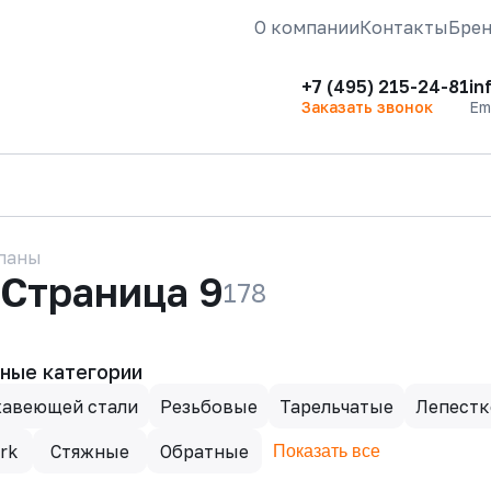
О компании
Контакты
Бре
+7 (495) 215-24-81
in
Заказать звонок
Em
паны
 Страница 9
178
ные категории
жавеющей стали
Резьбовые
Тарельчатые
Лепест
rk
Стяжные
Обратные
Показать все