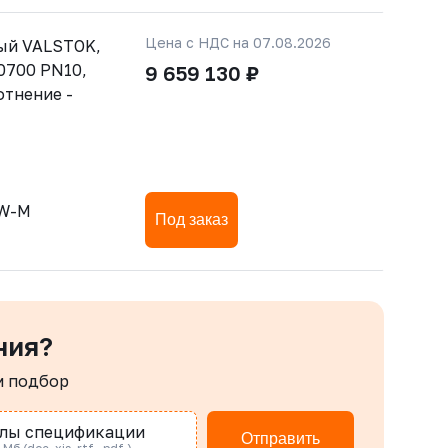
Цена с НДС на 07.08.2026
ый VALSTOK,
0700 PN10,
9 659 130 ₽
отнение -
CW-M
Под заказ
ния?
м подбор
лы спецификации
Отправить