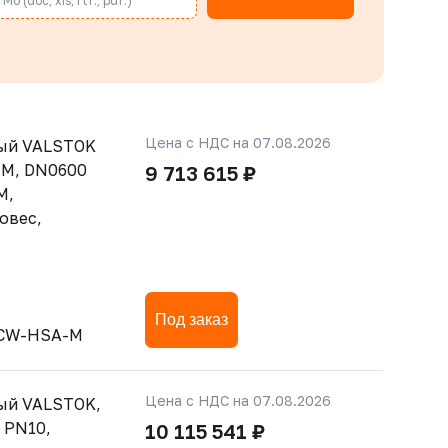
Мб (doc, xis, rtf., pdf.)
Цена с НДС на 07.08.2026
тый VALSTOK
-M, DN0600
9 713 615 ₽
M,
овес,
Под заказ
-CW-HSA-M
Цена с НДС на 07.08.2026
ый VALSTOK,
 PN10,
10 115 541 ₽