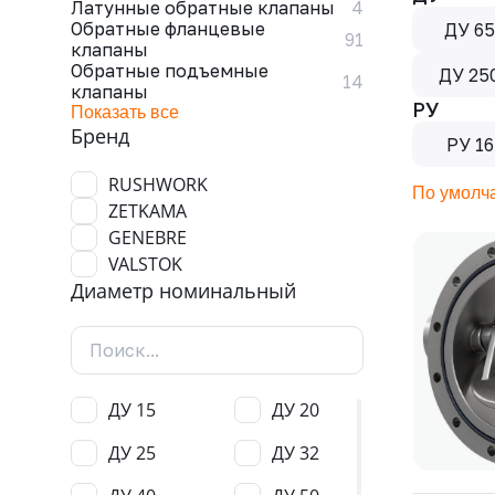
Латунные обратные клапаны
4
Обратные фланцевые
ДУ 6
91
клапаны
Обратные подъемные
ДУ 25
14
клапаны
РУ
Показать все
Бренд
РУ 16
RUSHWORK
По умолч
ZETKAMA
GENEBRE
VALSTOK
Диаметр номинальный
ДУ 15
ДУ 20
ДУ 25
ДУ 32