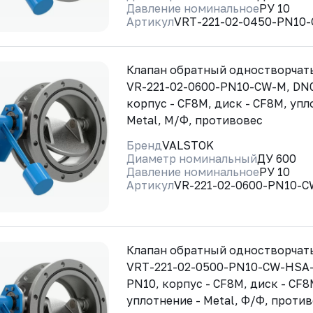
Давление номинальное
РУ 10
Артикул
VRT-221-02-0450-PN10
Клапан обратный одностворчат
VR-221-02-0600-PN10-CW-M, DN
корпус - CF8M, диск - CF8M, упл
Metal, М/Ф, противовес
Бренд
VALSTOK
Диаметр номинальный
ДУ 600
Давление номинальное
РУ 10
Артикул
VR-221-02-0600-PN10-
Клапан обратный одностворча
VRT-221-02-0500-PN10-CW-HSA
PN10, корпус - CF8M, диск - CF8
уплотнение - Metal, Ф/Ф, против