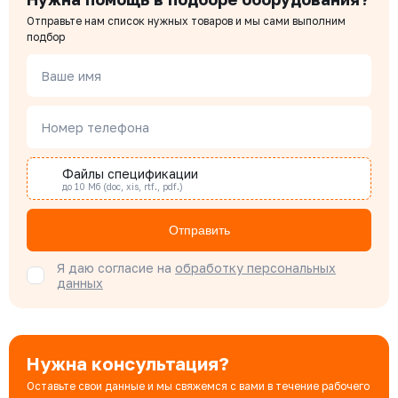
Отправьте нам список нужных товаров и мы сами выполним
Чердаков Александр
подбор
Менеджер по проектным продажам
Ваше имя
Наталья Гомонова
Номер телефона
Специалист отдела снабжения
Файлы спецификации
до 10 Мб (doc, xis, rtf., pdf.)
Бондарюк Евгения
Специалист отдела продаж
Отправить
Я даю согласие на
обработку персональных
данных
Нужна консультация?
Оставьте свои данные и мы свяжемся с вами в течение рабочего