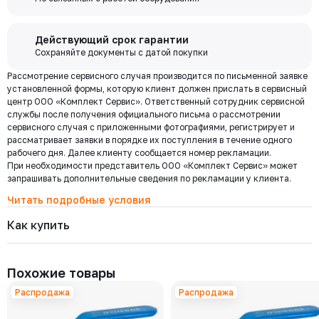
покупки и выполняйте другие банковские операции.
РУ 63
ДУ 32
Есть
Цена с НДС
Купить
8 088 ₽
Бесплатная
Действующий срок гарантии
доставка по
Сохраняйте документы с датой покупки
Мы используем ЭДО Контур.Диадок.
Москве и
Рассмотрение сервисного случая производится по письменной заявке
Обмен документами через Диадок это обмен и подписание
7025-025-63
области при
Давление номинальное
Диаметр номинальный
Наличие
установленной формы, которую клиент должен прислать в сервисный
любых документов без дублирования на бумаге. Приглашаем Вас
РУ 63
ДУ 25
Есть
центр ООО «Комплект Сервис». Ответственный сотрудник сервисной
приступить к работе по обмену документами в электронном
заказе от 30
Цена с НДС
службы после получения официального письма о рассмотрении
виде.
Купить
000 ₽
5 772 ₽
сервисного случая с приложенными фотографиями, регистрирует и
Подробнее
рассматривает заявки в порядке их поступления в течение одного
рабочего дня. Далее клиенту сообщается номер рекламации.
При необходимости представитель ООО «Комплект Сервис» может
7025-020-63
Региональная доставка
Давление номинальное
Диаметр номинальный
Наличие
запрашивать дополнительные сведения по рекламации у клиента.
Мы стремимся сократить издержки по доставке заказов для наших
РУ 63
ДУ 20
Есть
клиентов!
Читать подробные условия
Цена с НДС
Купить
Поэтому предлагаем бесплатно доставить Ваш товар до ТК в г.
4 205 ₽
Как купить
Москве. Условия доставки до терминалов ТК в других городах
уточняйте у менеджера.
Стоимость доставки зависит от тарифов транспортной компании, веса,
7025-015-63
габаритов и конечного пункта назначения. Услуги по доставке от
Давление номинальное
Диаметр номинальный
Наличие
Похожие товары
терминала ТК оплачиваются отдельно.
РУ 63
ДУ 15
Есть
Цена с НДС
Распродажа
Распродажа
Купить
3 293 ₽
Самовывоз
Осуществляется с
8:00 до 17:30 после полной оплаты заказа и по