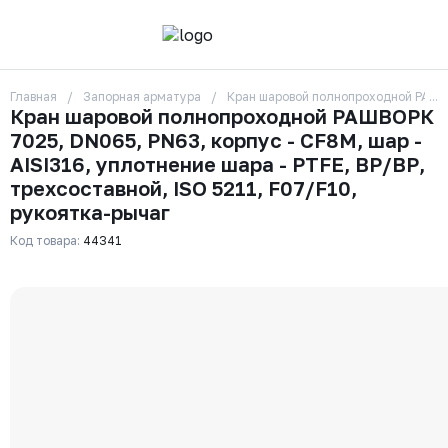
Главная
Запорная арматура
Кран шаровой полнопроходной РАШВОР
О компании
Кран шаровой полнопроходной РАШВОРК
Контакты
7025, DN065, PN63, корпус - CF8M, шар -
Бренды
Отзывы
AISI316, уплотнение шара - PTFE, ВР/ВР,
Сотрудники
трехсоставной, ISO 5211, F07/F10,
Вакансии
рукоятка-рычаг
Доставка
Оплата
Код товара:
44341
Вопрос-ответ
Гарантии
Новости
Реквизиты
+7 (495) 215-24-81
zakaz325@ks-rus.com
Заказать звонок
Email для связи
Одинцово, Внуковская 9, пав. 31
Пункт выдачи заказов