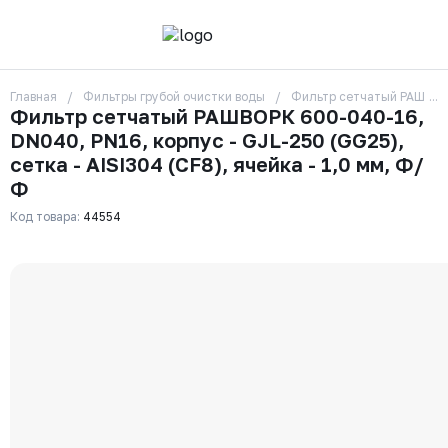
Главная
Фильтры грубой очистки воды
Фильтр сетчатый РАШВОРК 
О компании
Фильтр сетчатый РАШВОРК 600-040-16,
Контакты
DN040, PN16, корпус - GJL-250 (GG25),
Бренды
Отзывы
сетка - AISI304 (CF8), ячейка - 1,0 мм, Ф/
Сотрудники
Ф
Вакансии
Код товара:
44554
Доставка
Оплата
Вопрос-ответ
Гарантии
Новости
Реквизиты
+7 (495) 215-24-81
zakaz325@ks-rus.com
Заказать звонок
Email для связи
Одинцово, Внуковская 9, пав. 31
Пункт выдачи заказов