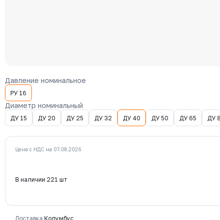
Давление номинальное
РУ 16
Диаметр номинальный
ДУ 15
ДУ 20
ДУ 25
ДУ 32
ДУ 40
ДУ 50
ДУ 65
ДУ 
Цена с НДС на 07.08.2026
В наличии 221 шт
Доставка
Колумбус