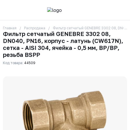
Главная
Распродажа
Фильтр сетчатый GENEBRE 3302 08, DN040, PN
О компании
Фильтр сетчатый GENEBRE 3302 08,
Контакты
DN040, PN16, корпус - латунь (CW617N),
Бренды
Отзывы
сетка - AISI 304, ячейка - 0,5 мм, ВР/ВР,
Сотрудники
резьба BSPP
Вакансии
Код товара:
44509
Доставка
Оплата
Вопрос-ответ
Гарантии
Новости
Реквизиты
+7 (495) 215-24-81
zakaz325@ks-rus.com
Заказать звонок
Email для связи
Одинцово, Внуковская 9, пав. 31
Пункт выдачи заказов