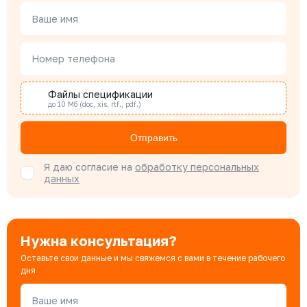
Чердаков Александр
Менеджер по проектным продажам
Ваше имя
Номер телефона
Наталья Гомонова
Специалист отдела снабжения
Файлы спецификации
до 10 Мб (doc, xis, rtf., pdf.)
Бондарюк Евгения
Отправить
Специалист отдела продаж
Я даю согласие на
обработку персональных
данных
Нужна консультация?
Оставьте свои данные и мы свяжемся с вами в течение рабочего
дня
Ваше имя