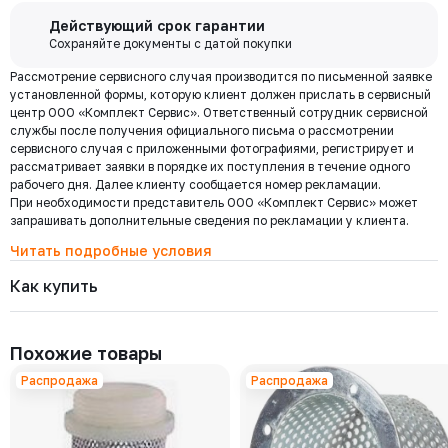
Бесплатная
Действующий срок гарантии
доставка по
Сохраняйте документы с датой покупки
Мы используем ЭДО Контур.Диадок.
Москве и
Рассмотрение сервисного случая производится по письменной заявке
Обмен документами через Диадок это обмен и подписание
области при
установленной формы, которую клиент должен прислать в сервисный
любых документов без дублирования на бумаге. Приглашаем Вас
центр ООО «Комплект Сервис». Ответственный сотрудник сервисной
приступить к работе по обмену документами в электронном
заказе от 30
службы после получения официального письма о рассмотрении
виде.
000 ₽
сервисного случая с приложенными фотографиями, регистрирует и
Подробнее
рассматривает заявки в порядке их поступления в течение одного
рабочего дня. Далее клиенту сообщается номер рекламации.
При необходимости представитель ООО «Комплект Сервис» может
Региональная доставка
запрашивать дополнительные сведения по рекламации у клиента.
Мы стремимся сократить издержки по доставке заказов для наших
клиентов!
Читать подробные условия
Поэтому предлагаем бесплатно доставить Ваш товар до ТК в г.
Как купить
Москве. Условия доставки до терминалов ТК в других городах
уточняйте у менеджера.
Стоимость доставки зависит от тарифов транспортной компании, веса,
габаритов и конечного пункта назначения. Услуги по доставке от
Похожие товары
терминала ТК оплачиваются отдельно.
Распродажа
Распродажа
Самовывоз
Осуществляется с
8:00 до 17:30 после полной оплаты заказа и по
Выберите товары и добавьте
Заполните данные, выберите
предварительной договоренности с менеджером. Важно: Ваш
их в корзину
доставку