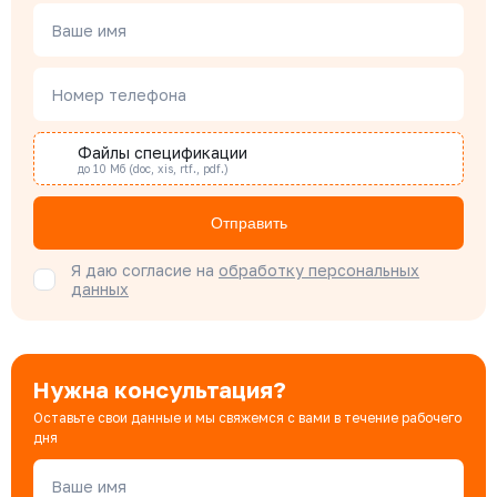
Чердаков Александр
Менеджер по проектным продажам
Ваше имя
Номер телефона
Наталья Гомонова
Специалист отдела снабжения
Файлы спецификации
до 10 Мб (doc, xis, rtf., pdf.)
Бондарюк Евгения
Отправить
Специалист отдела продаж
Я даю согласие на
обработку персональных
данных
Нужна консультация?
Оставьте свои данные и мы свяжемся с вами в течение рабочего
дня
Ваше имя