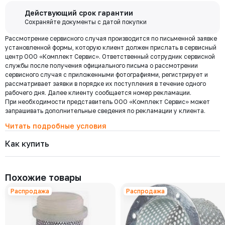
Бесплатная
Действующий срок гарантии
доставка по
Сохраняйте документы с датой покупки
Мы используем ЭДО Контур.Диадок.
Москве и
Рассмотрение сервисного случая производится по письменной заявке
Обмен документами через Диадок это обмен и подписание
области при
установленной формы, которую клиент должен прислать в сервисный
любых документов без дублирования на бумаге. Приглашаем Вас
центр ООО «Комплект Сервис». Ответственный сотрудник сервисной
приступить к работе по обмену документами в электронном
заказе от 30
службы после получения официального письма о рассмотрении
виде.
000 ₽
сервисного случая с приложенными фотографиями, регистрирует и
Подробнее
рассматривает заявки в порядке их поступления в течение одного
рабочего дня. Далее клиенту сообщается номер рекламации.
При необходимости представитель ООО «Комплект Сервис» может
Региональная доставка
запрашивать дополнительные сведения по рекламации у клиента.
Мы стремимся сократить издержки по доставке заказов для наших
клиентов!
Читать подробные условия
Поэтому предлагаем бесплатно доставить Ваш товар до ТК в г.
Как купить
Москве. Условия доставки до терминалов ТК в других городах
уточняйте у менеджера.
Стоимость доставки зависит от тарифов транспортной компании, веса,
габаритов и конечного пункта назначения. Услуги по доставке от
Похожие товары
терминала ТК оплачиваются отдельно.
Распродажа
Распродажа
Самовывоз
Осуществляется с
8:00 до 17:30 после полной оплаты заказа и по
Выберите товары и добавьте
Заполните данные, выберите
предварительной договоренности с менеджером. Важно: Ваш
их в корзину
доставку