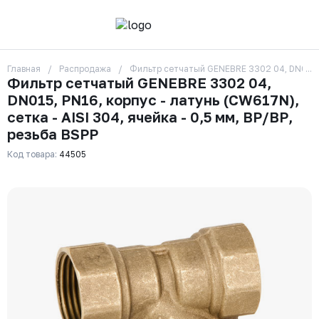
Главная
Распродажа
Фильтр сетчатый GENEBRE 3302 04, DN015, PN
О компании
Фильтр сетчатый GENEBRE 3302 04,
Контакты
DN015, PN16, корпус - латунь (CW617N),
Бренды
Отзывы
сетка - AISI 304, ячейка - 0,5 мм, ВР/ВР,
Сотрудники
резьба BSPP
Вакансии
Код товара:
44505
Доставка
Оплата
Вопрос-ответ
Гарантии
Новости
Реквизиты
+7 (495) 215-24-81
zakaz325@ks-rus.com
Заказать звонок
Email для связи
Одинцово, Внуковская 9, пав. 31
Пункт выдачи заказов