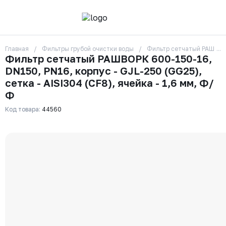
Главная
Фильтры грубой очистки воды
Фильтр сетчатый РАШВОРК 
О компании
Фильтр сетчатый РАШВОРК 600-150-16,
Контакты
DN150, PN16, корпус - GJL-250 (GG25),
Бренды
Отзывы
сетка - AISI304 (CF8), ячейка - 1,6 мм, Ф/
Сотрудники
Ф
Вакансии
Код товара:
44560
Доставка
Оплата
Вопрос-ответ
Гарантии
Новости
Реквизиты
+7 (495) 215-24-81
zakaz325@ks-rus.com
Заказать звонок
Email для связи
Одинцово, Внуковская 9, пав. 31
Пункт выдачи заказов