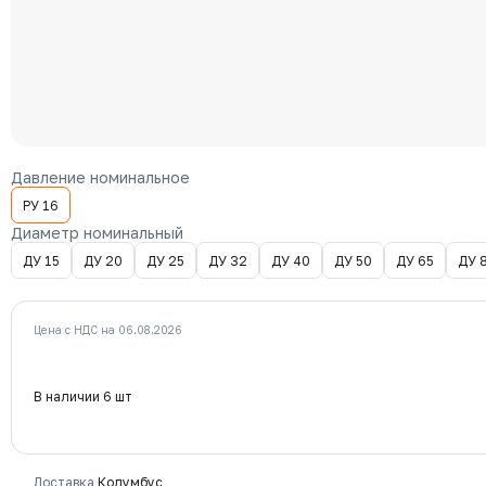
Давление номинальное
РУ 16
Диаметр номинальный
ДУ 15
ДУ 20
ДУ 25
ДУ 32
ДУ 40
ДУ 50
ДУ 65
ДУ 
Цена с НДС на 06.08.2026
В наличии 6 шт
Доставка
Колумбус