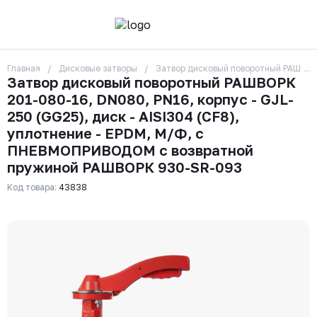
Главная
Дисковые затворы
Затвор дисковый поворотный РАШВОРК
О компании
Затвор дисковый поворотный РАШВОРК
Контакты
201-080-16, DN080, PN16, корпус - GJL-
Бренды
Отзывы
250 (GG25), диск - AISI304 (CF8),
Сотрудники
уплотнение - EPDM, М/Ф, с
Вакансии
ПНЕВМОПРИВОДОМ с возвратной
Доставка
пружиной РАШВОРК 930-SR-093
Оплата
Вопрос-ответ
Код товара:
43838
Гарантии
Новости
Реквизиты
+7 (495) 215-24-81
zakaz325@ks-rus.com
Заказать звонок
Email для связи
Одинцово, Внуковская 9, пав. 31
Пункт выдачи заказов