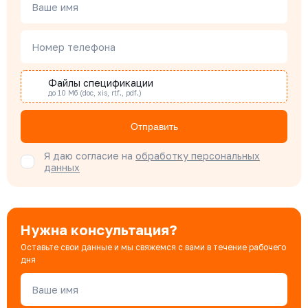
Менеджер по проектным продажам
Ваше имя
Номер телефона
Наталья Гомонова
Специалист отдела снабжения
Файлы спецификации
до 10 Мб (doc, xis, rtf., pdf.)
Бондарюк Евгения
Отправить
Специалист отдела продаж
Я даю согласие на
обработку персональных
данных
Нужна консультация?
Оставьте свои данные и мы свяжемся с вами в течение рабочего
дня
Ваше имя